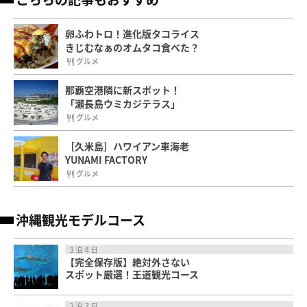
卵ふわトロ！進化版タコライス
きじむなぁのオムタコ食べた？
グルメ
那覇空港隣に新スポット！
「瀬長島ウミカジテラス」
グルメ
［久米島］ハワイアン車海老
YUNAMI FACTORY
グルメ
沖縄観光モデルコース
３泊４日
【完全保存版】絶対外さない
スポット厳選！王道観光コース
２泊３日