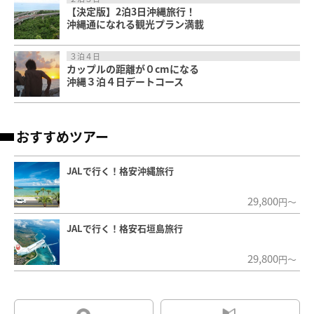
【決定版】2泊3日沖縄旅行！
沖縄通になれる観光プラン満載
３泊４日
カップルの距離が０cmになる
沖縄３泊４日デートコース
おすすめツアー
JALで行く！格安沖縄旅行
29,800
円～
JALで行く！格安石垣島旅行
29,800
円～