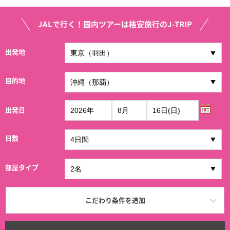
JALで行く！国内ツアーは格安旅行のJ-TRIP
出発地
目的地
出発日
日数
部屋タイプ
こだわり条件を追加