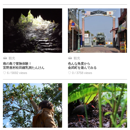
観光
観光
南の島で冒険体験！
色んな角度から
宜野座村松田鍾乳洞たんけん
金武町を遊んでみる
♡ 6 / 5692 views
♡ 0 / 3758 views