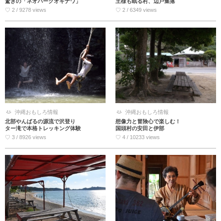
驚きの「ネオパークオキナワ」
王様も眠る村、辺戸集落
♡ 2 / 9278 views
♡ 2 / 6349 views
沖縄おもしろ情報
沖縄おもしろ情報
北部やんばるの源流で沢登り
想像力と冒険心で楽しむ！
ター滝で本格トレッキング体験
国頭村の安田と伊部
♡ 3 / 8926 views
♡ 4 / 10233 views