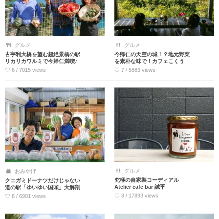
グルメ
グルメ
古宇利大橋を望む超絶景橋の駅
今帰仁の天空の城！？地元野菜
リカリカワルミで今帰仁満喫♪
を素朴な味で！カフェこくう
♡ 6 / 7015 views
♡ 7 / 5883 views
グルメ
おみやげ
究極の自家製コーディアル
クニガミドーナツだけじゃない
Atelier cafe bar 誠平
道の駅「ゆいゆい国頭」大解剖
♡ 8 / 17893 views
♡ 8 / 6901 views