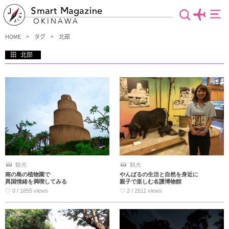
Smart Magazine
OKINAWA
HOME
タグ
北部
北部
沖縄本島北部といえば沖縄美ら海水族館や世界遺産の今帰仁城跡が有名ですが、他
にも南国フルーツを味わえるカフェや絶景を望むレストラン、昔ながらの沖縄そば
店などグルメスポットもいっぱい！嵐のCMでおなじみのティーヌ浜のハートロッ
クなど行くべき場所が目白押しです！沖縄北部の魅力たっぷりの情報を集めまし
た。
観光
観光
南の島の植物園で
やんばるの生活と自然を身近に
異国情緒を満喫してみる
親子で楽しむ名護博物館
♡ 0 / 1855 views
♡ 2 / 2511 views