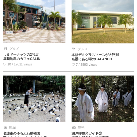
グルメ
グルメ
しまドーナッツの2号店
本格デミグラスソースが大評判
屋我地島のカフェCALiN
名護にある噂のBALANCO
♡ 10 / 17011 views
♡ 7 / 3893 views
観光
観光
名護市のゆるふわ動物園
辺戸岬観光ガイド②