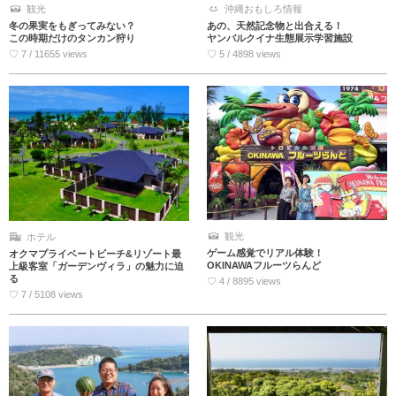
観光
沖縄おもしろ情報
冬の果実をもぎってみない？
あの、天然記念物と出合える！
この時期だけのタンカン狩り
ヤンバルクイナ生態展示学習施設
♡ 7 / 11655 views
♡ 5 / 4898 views
観光
ホテル
ゲーム感覚でリアル体験！
オクマプライベートビーチ&リゾート最
OKINAWAフルーツらんど
上級客室「ガーデンヴィラ」の魅力に迫
る
♡ 4 / 8895 views
♡ 7 / 5108 views