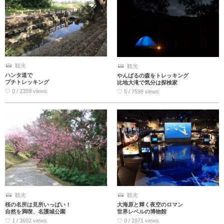
観光
観光
ハンタ道で
やんばるの森をトレッキング
プチトレッキング
比地大滝で気分は探検家
♡ 0 / 2359 views
♡ 5 / 7598 views
観光
観光
桜の名所は見所いっぱい！
大海原と輝く夜空のロマン
自然を満喫、名護城公園
世界レベルの博物館
♡ 1 / 3602 views
♡ 0 / 1971 views