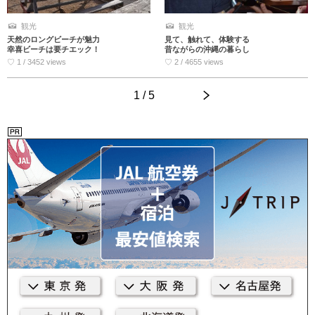
観光
観光
天然のロングビーチが魅力
見て、触れて、体験する
幸喜ビーチは要チエック！
昔ながらの沖縄の暮らし
♡ 1 / 3452 views
♡ 2 / 4655 views
1 / 5
>
<