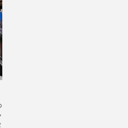
。
の
ッ
だ