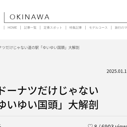
OKINAWA
HOME
記事一覧
定番スポット
特集記事
モデルコース
旅行の
ナツだけじゃない道の駅「ゆいゆい国頭」大解剖
2025.01.1
ドーナツだけじゃない
ゆいゆい国頭」大解剖
子
♡
8
/ 6903 view