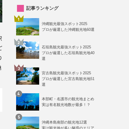
記事ランキング
沖縄観光最強スポット2025
プロが厳選した沖縄観光地60選
駅
ご
石垣島観光最強スポット2025
プロが厳選した石垣島観光地40
り
選
魅
宮古島観光最強スポット2025
プロが厳選した宮古島観光地51
選
本部町・名護市の観光地まとめ
実は有名観光地数が最多！？
沖縄本島南部の観光地12選
実は観光地が多い魅惑のエリア