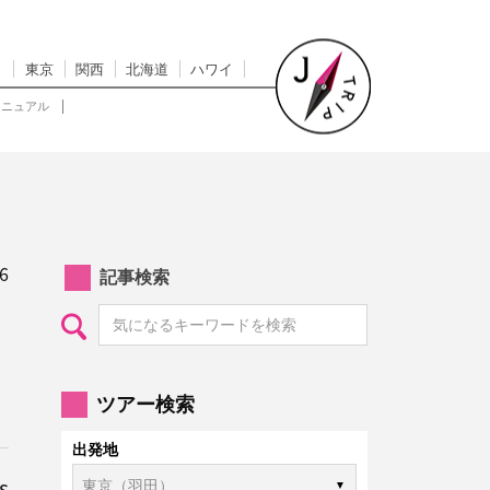
東京
関西
北海道
ハワイ
マニュアル
6
記事検索
ツアー検索
出発地
s