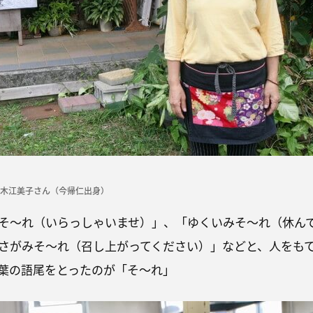
木江美子さん（今帰仁出身）
そ〜れ（いらっしゃいませ）」、「ゆくいみそ〜れ（休ん
さがみそ〜れ（召し上がってください）」などと、人をも
葉の語尾をとったのが「そ〜れ」