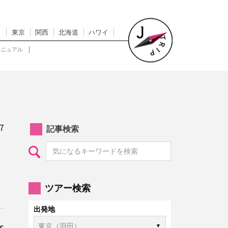
東京
関西
北海道
ハワイ
マニュアル
7
記事検索
ツアー検索
出発地
s