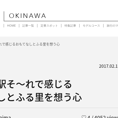
OKINAWA
HOME
記事一覧
定番スポット
特集記事
モデルコース
旅行の
れで感じるおもてなしとふる里を想う心
2017.02.1
駅そ〜れで感じる
しとふる里を想う心
chima
♡
4
/ 4052 view