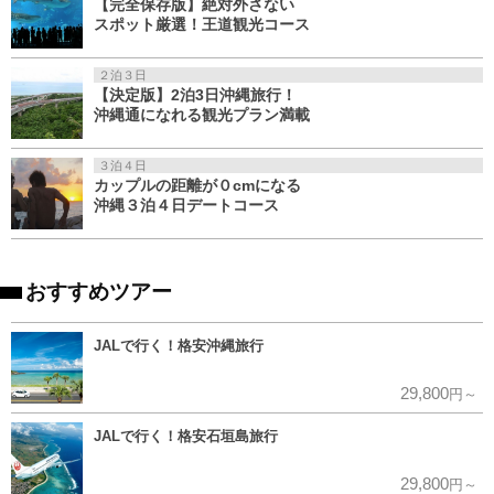
【完全保存版】絶対外さない
スポット厳選！王道観光コース
２泊３日
【決定版】2泊3日沖縄旅行！
沖縄通になれる観光プラン満載
３泊４日
カップルの距離が０cmになる
沖縄３泊４日デートコース
おすすめツアー
JALで行く！格安沖縄旅行
29,800
円～
JALで行く！格安石垣島旅行
29,800
円～