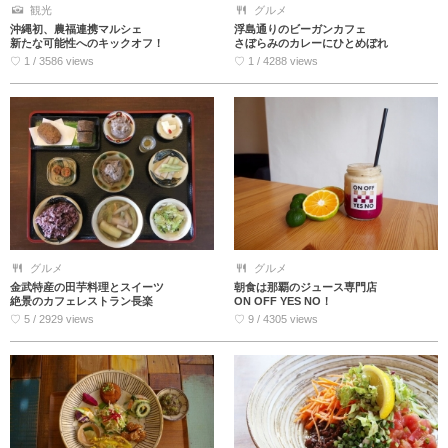
観光
グルメ
沖縄初、農福連携マルシェ
浮島通りのビーガンカフェ
新たな可能性へのキックオフ！
さぼらみのカレーにひとめぼれ
♡ 1 / 3586 views
♡ 1 / 4288 views
グルメ
グルメ
金武特産の田芋料理とスイーツ
朝食は那覇のジュース専門店
絶景のカフェレストラン長楽
ON OFF YES NO！
♡ 5 / 2929 views
♡ 9 / 4305 views