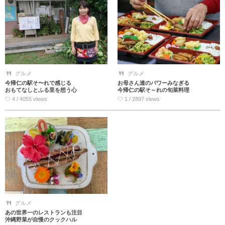
グルメ
グルメ
今帰仁の駅そ〜れで感じる
お母さん達のパワーみなぎる
おもてなしとふる里を想う心
今帰仁の駅そ～れの旬菜料理
♡ 4 / 4055 views
♡ 1 / 2897 views
グルメ
あの世界一のレストランも注目
沖縄野菜が自慢のクックハル