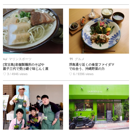
マリンスポーツ
グルメ
[宮古島]老舗製麺所のそばや
浮島通り近くの食堂ファイダマ
親子三代で受け継ぐ味じんく屋
で出合う、沖縄野菜の力
♡ 3 / 4946 views
♡ 6 / 9396 views