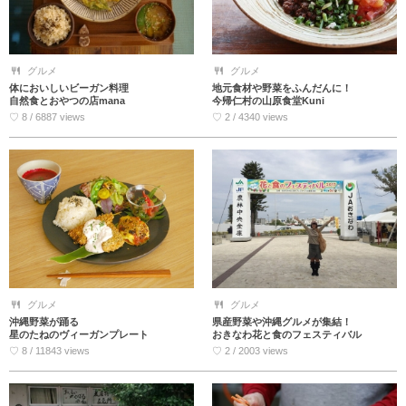
グルメ
グルメ
体においしいビーガン料理
地元食材や野菜をふんだんに！
自然食とおやつの店mana
今帰仁村の山原食堂Kuni
♡ 8 / 6887 views
♡ 2 / 4340 views
グルメ
グルメ
沖縄野菜が踊る
県産野菜や沖縄グルメが集結！
星のたねのヴィーガンプレート
おきなわ花と食のフェスティバル
♡ 8 / 11843 views
♡ 2 / 2003 views