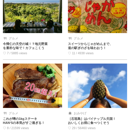
グルメ
グルメ
今帰仁の天空の城！？地元野菜
スイーツからじゃがめんまで、
を素朴な味で！カフェこくう
道の駅ぎのざを味わおう！
♡ 7 / 5885 views
♡ 11 / 4938 views
グルメ
おみやげ
これが噂の1kgステーキ
［石垣島］はパイナップル天国！
HAN‘Sの本気がすご過ぎる！
おいしくお得に食べつくそう
♡ 8 / 21599 views
♡ 29 / 56460 views