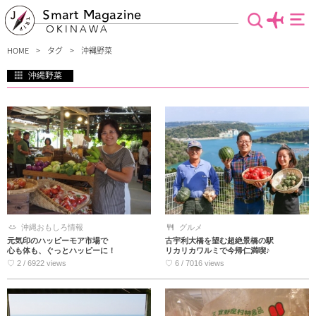
Smart Magazine
OKINAWA
HOME
タグ
沖縄野菜
沖縄野菜
沖縄の野菜と言えば、ゴーヤーや島らっきょうなどがありますが、まだまだ知らな
いたくさんの種類の沖縄野菜がたくさんあります。そんな沖縄野菜が食べられるお
店をご紹介します。クセがありそうで食べたことない…なんて方も必見。お気に入
りの沖縄野菜が見つかるかも？
沖縄おもしろ情報
グルメ
元気印のハッピーモア市場で
古宇利大橋を望む超絶景橋の駅
心も体も、ぐっとハッピーに！
リカリカワルミで今帰仁満喫♪
♡ 2 / 6922 views
♡ 6 / 7016 views