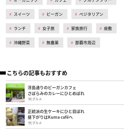
スイーツ
ビーガン
ベジタリアン
ランチ
女子旅
家族旅行
座敷
沖縄野菜
無農薬
那覇市周辺
こちらの記事もおすすめ
浮島通りのビーガンカフェ
さぼらみのカレーにひとめぼれ
グルメ
正統派の生ケーキにひと目ぼれ
昼下がりはKuma caféへ
グルメ