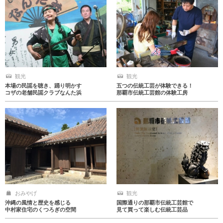
観光
観光
本場の民謡を聴き、踊り明かす
五つの伝統工芸が体験できる！
コザの老舗民謡クラブなんた浜
那覇市伝統工芸館の体験工房
おみやげ
観光
沖縄の風情と歴史を感じる
国際通りの那覇市伝統工芸館で
中村家住宅のくつろぎの空間
見て買って楽しむ伝統工芸品