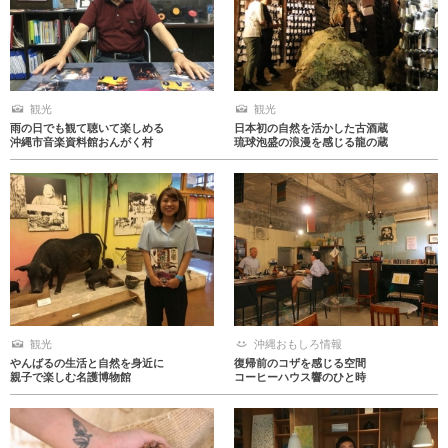
観光
観光
雨の日でも観て聴いて楽しめる
日本初の自然を活かした古酒蔵
沖縄市音楽資料館おんがく村
琉球泡盛の浪漫を感じる龍の蔵
観光
沖縄おもしろ情報
やんばるの生活と自然を身近に
復帰前のコザを感じる空間
親子で楽しむ名護博物館
コーヒーハウス響のひと時