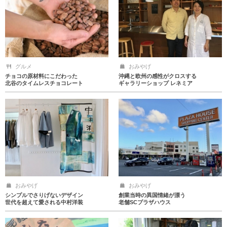
グルメ
おみやげ
チョコの原材料にこだわった
沖縄と欧州の感性がクロスする
北谷のタイムレスチョコレート
ギャラリーショップ レネミア
おみやげ
おみやげ
シンプルでさりげないデザイン
創業当時の異国情緒が漂う
世代を超えて愛される中村洋装
老舗SCプラザハウス