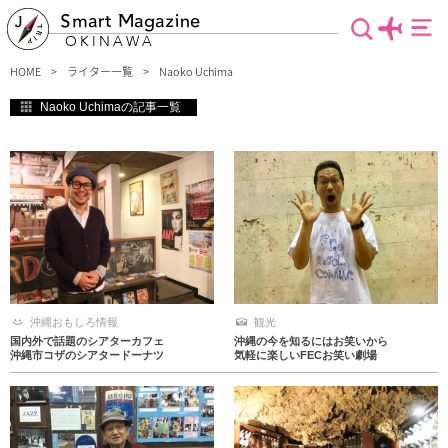
Smart Magazine
OKINAWA
HOME
ライター一覧
Naoko Uchima
Naoko Uchimaの記事一覧
沖縄おもしろ情報
観光
国内外で話題のシアターカフェ
沖縄の今を知るにはお笑いから
沖縄市コザのシアタードーナツ
気軽に楽しいFECお笑い劇場