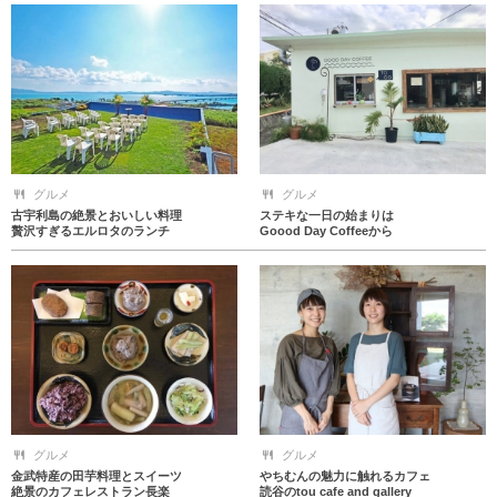
グルメ
グルメ
古宇利島の絶景とおいしい料理
ステキな一日の始まりは
贅沢すぎるエルロタのランチ
Goood Day Coffeeから
グルメ
グルメ
金武特産の田芋料理とスイーツ
やちむんの魅力に触れるカフェ
絶景のカフェレストラン長楽
読谷のtou cafe and gallery