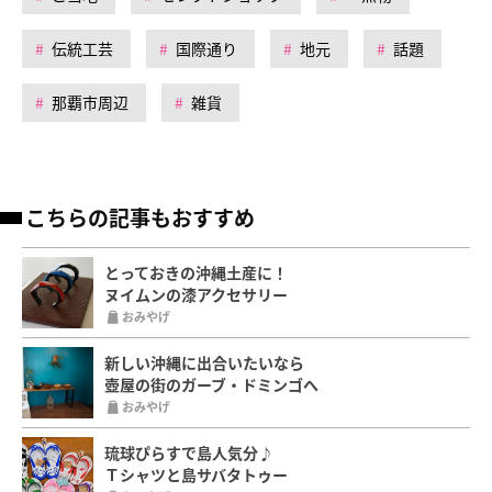
伝統工芸
国際通り
地元
話題
那覇市周辺
雑貨
こちらの記事もおすすめ
とっておきの沖縄土産に！
ヌイムンの漆アクセサリー
おみやげ
新しい沖縄に出合いたいなら
壺屋の街のガーブ・ドミンゴへ
おみやげ
琉球ぴらすで島人気分♪
Ｔシャツと島サバタトゥー