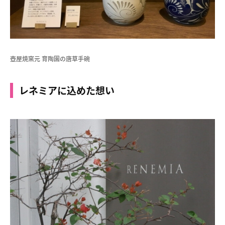
壺屋焼窯元 育陶園の唐草手碗
レネミアに込めた想い