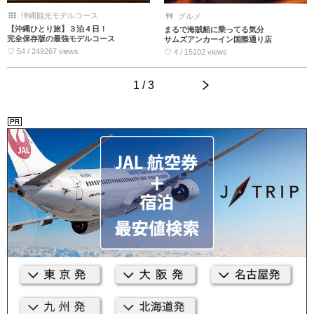
沖縄観光モデルコース
グルメ
【沖縄ひとり旅】３泊４日！
まるで海賊船に乗ってる気分
完全保存版の最強モデルコース
サムズアンカーイン国際通り店
♡ 54 / 249267 views
♡ 4 / 15102 views
1 / 3
>
<