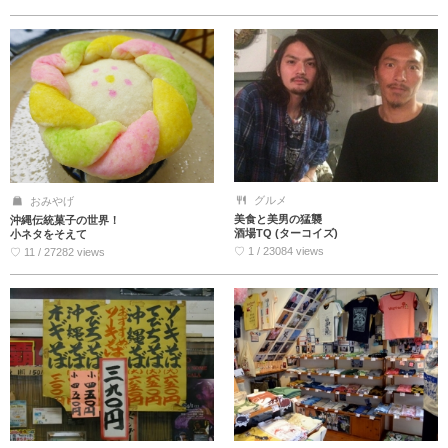
グルメ
おみやげ
美食と美男の猛襲
沖縄伝統菓子の世界！
酒場TQ (ターコイズ)
小ネタをそえて
♡ 1 / 23084 views
♡ 11 / 27282 views