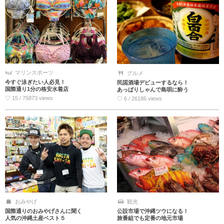
マリンスポーツ
グルメ
今すぐ泳ぎたい人必見！
民謡酒場デビューするなら！
国際通り1分の格安水着店
あっぱりしゃんで島唄に酔う
♡ 15 / 75873 views
♡ 6 / 26186 views
おみやげ
観光
国際通りのおみやげさんに聞く
公設市場で沖縄ツウになる！
人気の沖縄土産ベスト５
旅番組でも定番の地元市場