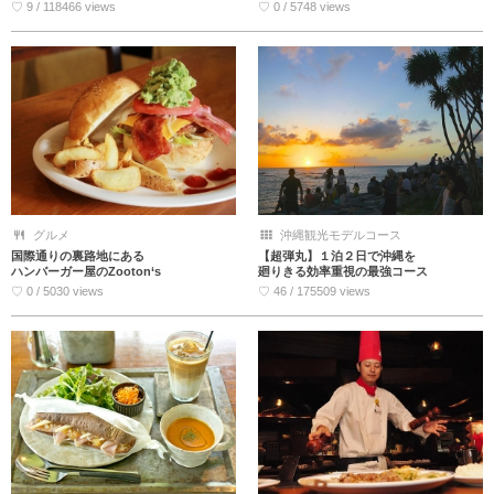
♡ 9 / 118466 views
♡ 0 / 5748 views
グルメ
沖縄観光モデルコース
国際通りの裏路地にある
【超弾丸】１泊２日で沖縄を
ハンバーガー屋のZooton‘s
廻りきる効率重視の最強コース
♡ 0 / 5030 views
♡ 46 / 175509 views