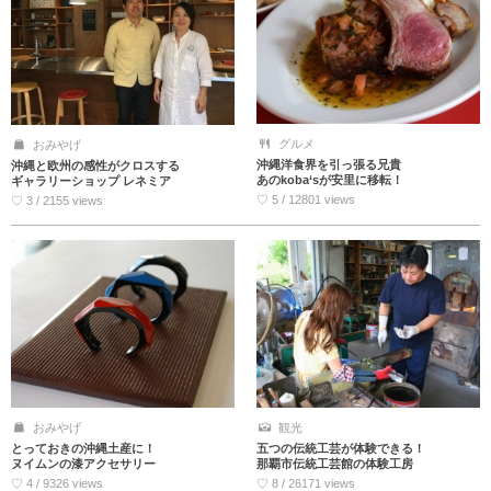
グルメ
おみやげ
沖縄洋食界を引っ張る兄貴
沖縄と欧州の感性がクロスする
あのkoba‘sが安里に移転！
ギャラリーショップ レネミア
♡ 5 / 12801 views
♡ 3 / 2155 views
おみやげ
観光
とっておきの沖縄土産に！
五つの伝統工芸が体験できる！
ヌイムンの漆アクセサリー
那覇市伝統工芸館の体験工房
♡ 4 / 9326 views
♡ 8 / 26171 views