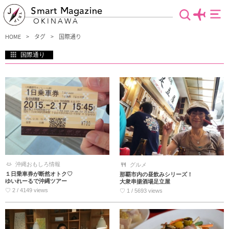
Smart Magazine
OKINAWA
HOME
タグ
国際通り
国際通り
沖縄観光で外せない国際通り。通りの両脇には、かりゆしウェアや泡盛、定番スイ
ーツなど沖縄らしいアイテムが揃ったお店が所狭しと並んでいます。飲食店も充実
し、毎日夜遅くまで賑わっているので時間気にせず食べ歩きなんていかがですか？
たくさんお店がある中でも、おすすめを厳選しました！
沖縄おもしろ情報
グルメ
１日乗車券が断然オトク♡
那覇市内の昼飲みシリーズ！
ゆいれーるで沖縄ツアー
大衆串揚酒場足立屋
♡ 2 / 4149 views
♡ 1 / 5693 views