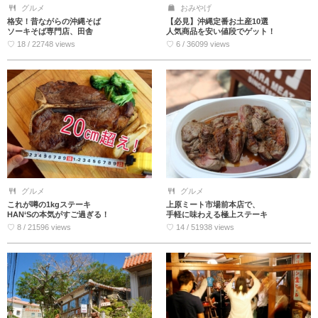
グルメ
おみやげ
格安！昔ながらの沖縄そば
【必見】沖縄定番お土産10選
ソーキそば専門店、田舎
人気商品を安い値段でゲット！
♡ 18 / 22748 views
♡ 6 / 36099 views
グルメ
グルメ
これが噂の1kgステーキ
上原ミート市場前本店で、
HAN‘Sの本気がすご過ぎる！
手軽に味わえる極上ステーキ
♡ 8 / 21596 views
♡ 14 / 51938 views