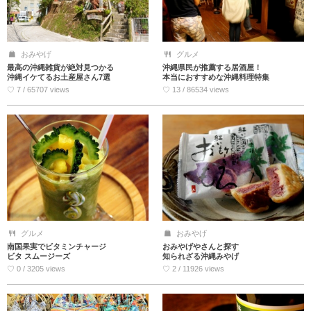
おみやげ
グルメ
最高の沖縄雑貨が絶対見つかる
沖縄県民が推薦する居酒屋！
沖縄イケてるお土産屋さん7選
本当におすすめな沖縄料理特集
♡ 7 / 65707 views
♡ 13 / 86534 views
グルメ
おみやげ
南国果実でビタミンチャージ
おみやげやさんと探す
ビタ スムージーズ
知られざる沖縄みやげ
♡ 0 / 3205 views
♡ 2 / 11926 views