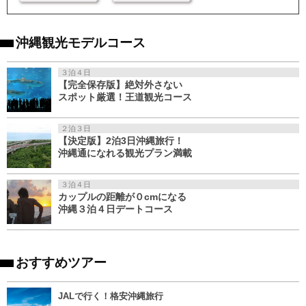
沖縄観光モデルコース
３泊４日
【完全保存版】絶対外さない
スポット厳選！王道観光コース
２泊３日
【決定版】2泊3日沖縄旅行！
沖縄通になれる観光プラン満載
３泊４日
カップルの距離が０cmになる
沖縄３泊４日デートコース
おすすめツアー
JALで行く！格安沖縄旅行