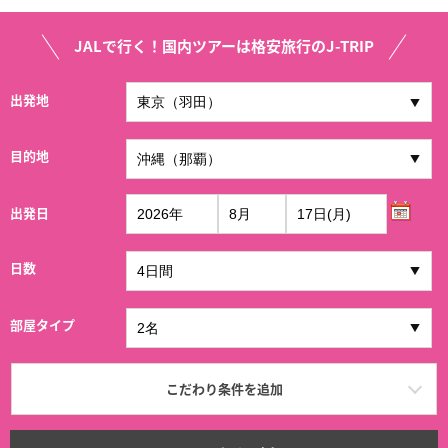
JALで行く！国内ツアーは格安旅行のJ-TRIP
出発地
目的地
出発日
日数
部屋タイプ
こだわり条件を追加