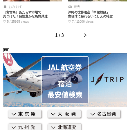
おみやげ
観光
［宮古島］あたらす市場で
沖縄の世界遺産「中城城跡」
見つけた！個性豊かな島野菜達
古琉球に触れるいにしえの時空
♡ 5 / 25955 views
♡ 7 / 11006 views
1 / 3
>
<