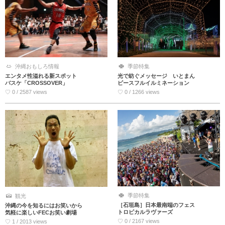
沖縄おもしろ情報
季節特集
エンタメ性溢れる新スポット
光で紡ぐメッセージ いとまん
バスケ「CROSSOVER」
ピースフルイルミネーション
♡ 0 / 2587 views
♡ 0 / 1266 views
季節特集
観光
［石垣島］日本最南端のフェス
沖縄の今を知るにはお笑いから
トロピカルラヴァーズ
気軽に楽しいFECお笑い劇場
♡ 0 / 2167 views
♡ 1 / 2013 views