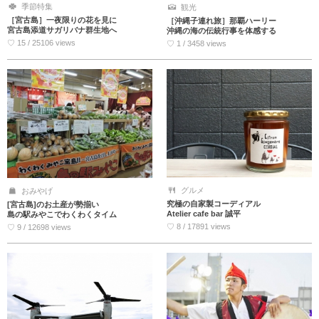
季節特集
観光
［宮古島］一夜限りの花を見に
［沖縄子連れ旅］那覇ハーリー
宮古島添道サガリバナ群生地へ
沖縄の海の伝統行事を体感する
♡ 15 / 25106 views
♡ 1 / 3458 views
グルメ
おみやげ
究極の自家製コーディアル
[宮古島]のお土産が勢揃い
Atelier cafe bar 誠平
島の駅みやこでわくわくタイム
♡ 8 / 17891 views
♡ 9 / 12698 views