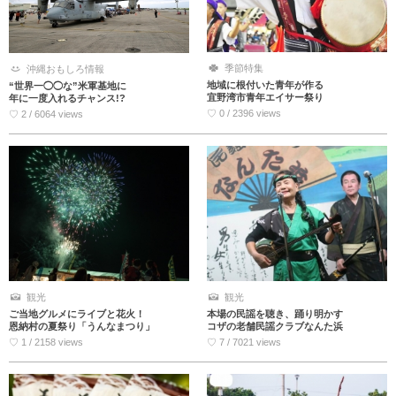
季節特集
沖縄おもしろ情報
地域に根付いた青年が作る
“世界一◯◯な”米軍基地に
宜野湾市青年エイサー祭り
年に一度入れるチャンス!?
♡ 0 / 2396 views
♡ 2 / 6064 views
観光
観光
ご当地グルメにライブと花火！
本場の民謡を聴き、踊り明かす
恩納村の夏祭り「うんなまつり」
コザの老舗民謡クラブなんた浜
♡ 1 / 2158 views
♡ 7 / 7021 views