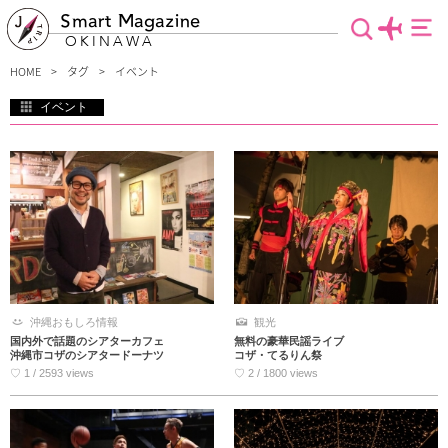
Smart Magazine
OKINAWA
HOME
タグ
イベント
イベント
沖縄のイベント情報です。沖縄各地の伝統行事や、夏の風物詩である沖縄全島エイ
サー祭り、沖縄三大大綱引きの那覇大綱挽やハーリーでの熱戦、グルメ好きには沖
縄の産業まつりなど色んなイベントがあります。沖縄を身近に感じられるイベント
にあなたも参加してみませんか？
沖縄おもしろ情報
観光
国内外で話題のシアターカフェ
無料の豪華民謡ライブ
沖縄市コザのシアタードーナツ
コザ・てるりん祭
♡ 1 / 2593 views
♡ 2 / 1800 views