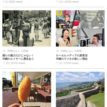
♡ 9 / 6293 views
♡ 14 / 14343 views
沖縄おもしろ情報
沖縄おもしろ情報
踊りの魅力だけじゃない！
ローカルメディアの真骨頂
沖縄のエイサーに歴史あり
沖縄のラジオが楽しい理由
♡ 73 / 25741 views
♡ 11 / 27293 views