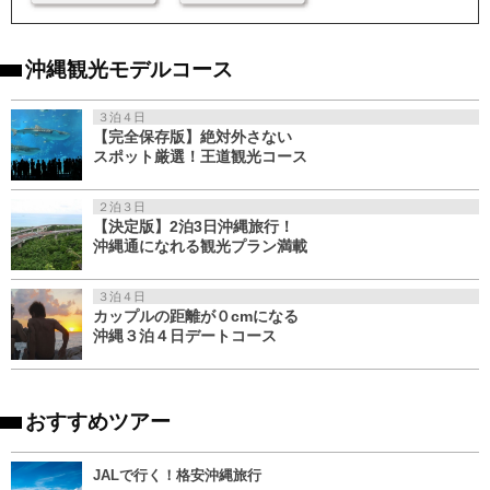
沖縄観光モデルコース
３泊４日
【完全保存版】絶対外さない
スポット厳選！王道観光コース
２泊３日
【決定版】2泊3日沖縄旅行！
沖縄通になれる観光プラン満載
３泊４日
カップルの距離が０cmになる
沖縄３泊４日デートコース
おすすめツアー
JALで行く！格安沖縄旅行