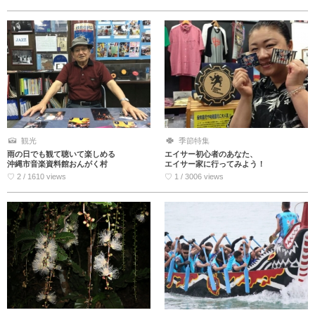
観光
季節特集
雨の日でも観て聴いて楽しめる
エイサー初心者のあなた、
沖縄市音楽資料館おんがく村
エイサー家に行ってみよう！
♡ 2 / 1610 views
♡ 1 / 3006 views