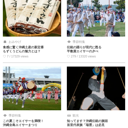
おみやげ
季節特集
食感に驚く沖縄土産の新定番
伝統の踊りが現代に甦る
もずくうどんの魅力とは？
平敷屋エイサーの夕べ
♡ 7 / 17329 views
♡ 279 / 13320 views
季節特集
観光
この夏こそエイサーを満喫！
知ってます？沖縄伝統の旗頭
沖縄全島エイサーまつり
首里代表旗「瑞雲」は必見