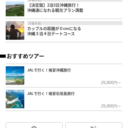
【決定版】2泊3日沖縄旅行！
沖縄通になれる観光プラン満載
３泊４日
カップルの距離が０cmになる
沖縄３泊４日デートコース
おすすめツアー
JALで行く！格安沖縄旅行
29,800
円～
JALで行く！格安石垣島旅行
29,800
円～