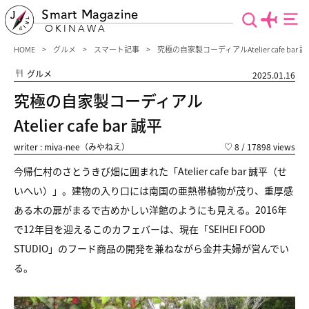
Smart Magazine
OKINAWA
HOME
グルメ
スマート記事
究極の自家製コーディアルAtelier cafe bar 
グルメ
2025.01.16
究極の自家製コーディアル
Atelier cafe bar 誠平
writer : miya-nee（みやねえ）
♡
8
/ 17898 views
今帰仁村のさとうきび畑に囲まれた「Atelier cafe bar 誠平（せ
いへい）」。建物の入り口には南国の亜熱帯植物が茂り、重厚感
ある木の扉がまるで古めかしい洋館のようにも見える。2016年
で12年目を迎えるこのカフェバーは、現在「SEIHEI FOOD
STUDIO」のフード商品の開発を兼ねながら金井夫婦が営んでい
る。