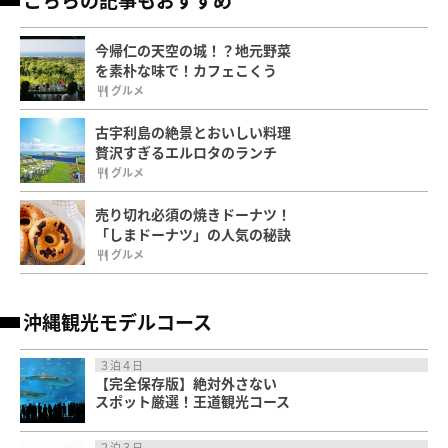
今帰仁の天空の城！？地元野菜
を素朴な味で！カフェこくう
グルメ
古宇利島の絶景とおいしい料理
贅沢すぎるエルロタのランチ
グルメ
売り切れ必須の焼きドーナツ！
「しまドーナツ」の人気の秘訣
グルメ
沖縄観光モデルコース
３泊４日
【完全保存版】絶対外さない
スポット厳選！王道観光コース
２泊３日