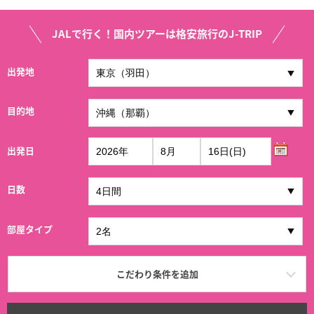
JALで行く！国内ツアーは格安旅行のJ-TRIP
出発地
目的地
出発日
日数
部屋タイプ
こだわり条件を追加