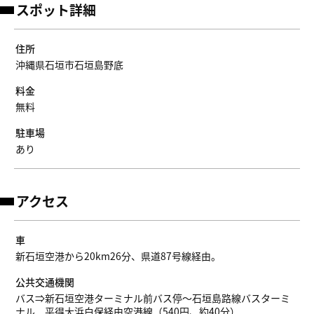
スポット詳細
住所
沖縄県石垣市石垣島野底
料金
無料
駐車場
あり
アクセス
車
新石垣空港から20km26分、県道87号線経由。
公共交通機関
バス⇒新石垣空港ターミナル前バス停～石垣島路線バスターミ
ナル 平得大浜白保経由空港線（540円、約40分）