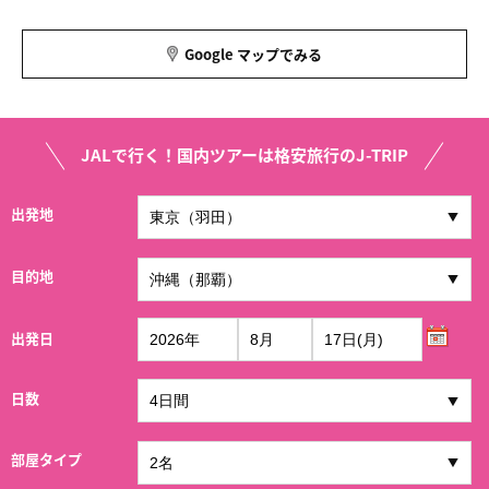
Google マップでみる
JALで行く！国内ツアーは格安旅行のJ-TRIP
出発地
目的地
出発日
日数
部屋タイプ