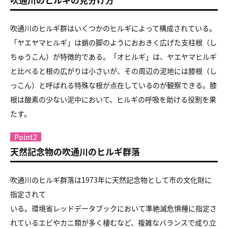
吹通川のヒルギ群はいくつかのヒルギによって構成されている。
「ヤエヤマヒルギ」は蛸の脚のようにおおきく広げた支柱根（し
ちゅうこん）が特徴的である。「オヒルギ」は、ヤエヤマヒルギ
と比べると根の広がりは小さいが、その周辺の泥地には膝根（し
っこん）と呼ばれる特殊な根が点在しているのが観察できる。膝
根は酸素の少ない泥中において、ヒルギの呼吸を助ける役割を果
たす。
Point2
天然記念物の吹通川のヒルギ群落
吹通川のヒルギ群落は1973年に天然記念物として市の文化財に
指定されて
いる。環境省レッドデータブックにおいて準絶滅危惧種に指定さ
れているエビやカニ類が多く棲むなど、複雑なバランスで成り立