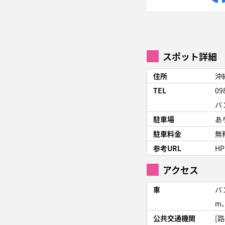
スポット詳細
住所
沖
TEL
09
バ
駐車場
あ
駐車料金
無
参考URL
HP
アクセス
車
バ
m
公共交通機関
[