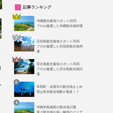
記事ランキング
沖縄観光最強スポット2025
プロが厳選した沖縄観光地60選
石垣島観光最強スポット2025
プロが厳選した石垣島観光地40
行
選
、
宮古島観光最強スポット2025
陽
プロが厳選した宮古島観光地51
選
シ
本部町・名護市の観光地まとめ
実は有名観光地数が最多！？
沖縄本島南部の観光地12選
実は観光地が多い魅惑のエリア