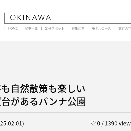
OKINAWA
HOME
記事一覧
定番スポット
特集記事
モデルコース
旅行の
察も自然散策も楽しい
望台があるバンナ公園
5.02.01)
♡
0
/ 1390 view