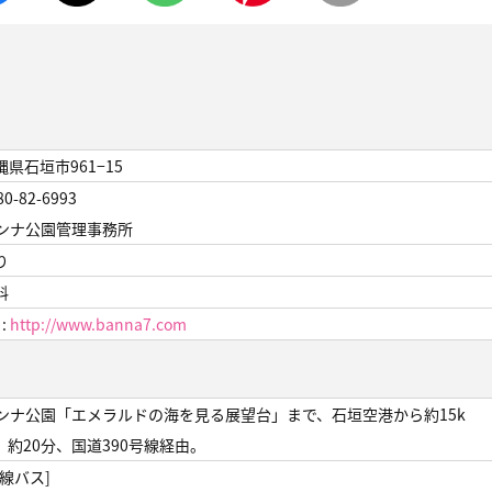
縄県石垣市961−15
80-82-6993
ンナ公園管理事務所
り
料
 :
http://www.banna7.com
ンナ公園「エメラルドの海を見る展望台」まで、石垣空港から約15k
、約20分、国道390号線経由。
路線バス]