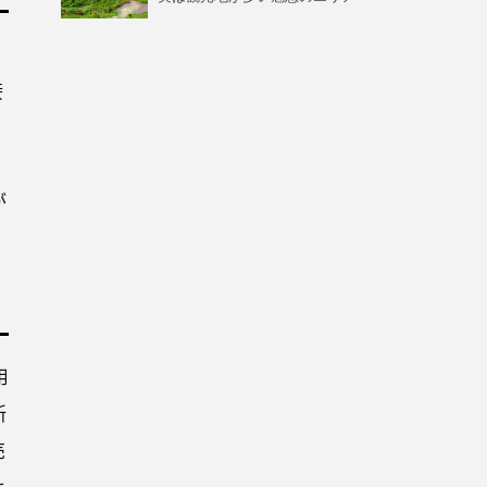
接
が
用
所
売
よ