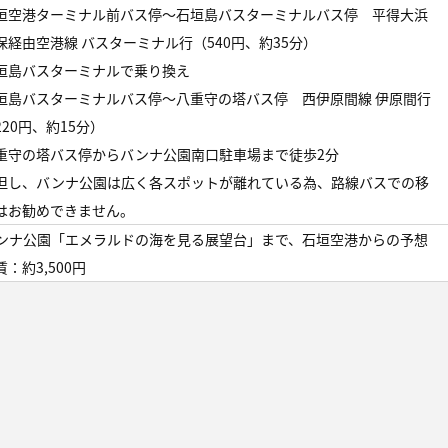
垣空港ターミナル前バス停～石垣島バスターミナルバス停 平得大浜
保経由空港線 バスターミナル行（540円、約35分）
垣島バスターミナルで乗り換え
垣島バスターミナルバス停～八重守の塔バス停 西伊原間線 伊原間行
220円、約15分）
重守の塔バス停からバンナ公園南口駐車場まで徒歩2分
但し、バンナ公園は広く各スポットが離れている為、路線バスでの移
はお勧めできません。
ンナ公園「エメラルドの海を見る展望台」まで、石垣空港からの予想
賃：約3,500円