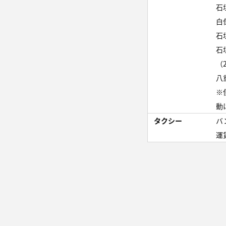
石
白
石
石
（
八
※
動
タクシー
バ
運