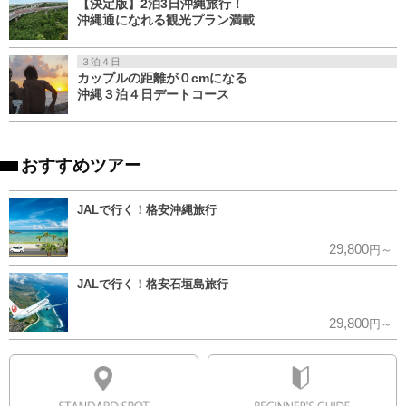
【決定版】2泊3日沖縄旅行！
沖縄通になれる観光プラン満載
３泊４日
カップルの距離が０cmになる
沖縄３泊４日デートコース
おすすめツアー
JALで行く！格安沖縄旅行
29,800
円～
JALで行く！格安石垣島旅行
29,800
円～