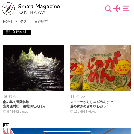
Smart Magazine
OKINAWA
HOME
タグ
宜野座村
宜野座村
沖縄本島北部の宜野座村には、手つかずの自然が多く残されています。コバルトブ
ルーの海でマリンスポーツをしたり、体験をしたり、鍾乳洞を探検もできます！宜
野座バーガーなどおいしいグルメもたくさんあります♪
観光
グルメ
南の島で冒険体験！
スイーツからじゃがめんまで、
宜野座村松田鍾乳洞たんけん
道の駅ぎのざを味わおう！
♡ 6 / 5692 views
♡ 11 / 4938 views