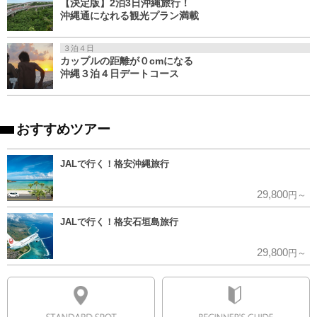
【決定版】2泊3日沖縄旅行！
沖縄通になれる観光プラン満載
３泊４日
カップルの距離が０cmになる
沖縄３泊４日デートコース
おすすめツアー
JALで行く！格安沖縄旅行
29,800
円～
JALで行く！格安石垣島旅行
29,800
円～