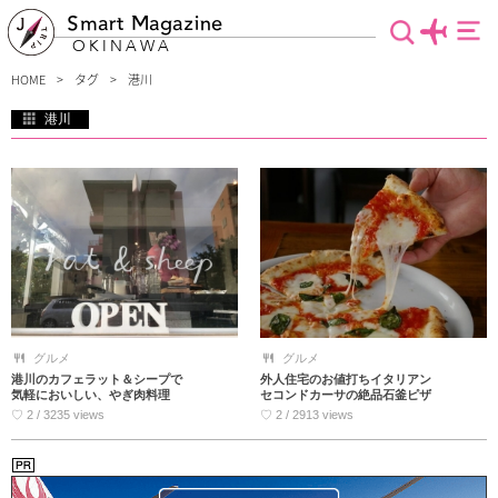
Smart Magazine
OKINAWA
HOME
タグ
港川
港川
浦添一のおしゃれエリアである「港川」外人住宅街でもあるので、個性豊かなお店
がたくさんあります。レストラン、カフェ、雑貨、服屋さんなど街歩きしている
と、目移りしてしまうスポット盛りだくさん！その中でも、特におすすめなものだ
けを紹介します。沖縄観光の際に是非！役立ててみてください。
グルメ
グルメ
港川のカフェラット＆シープで
外人住宅のお値打ちイタリアン
気軽においしい、やぎ肉料理
セコンドカーサの絶品石釜ピザ
♡ 2 / 3235 views
♡ 2 / 2913 views