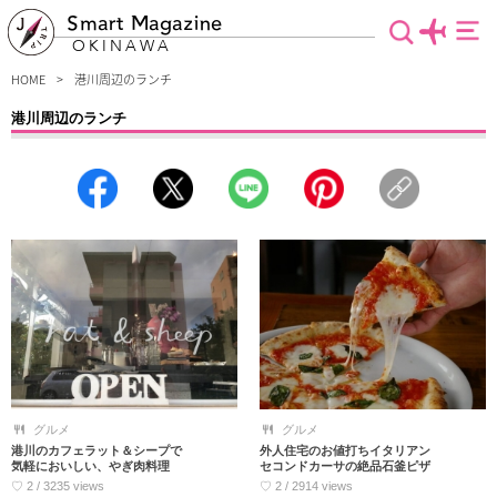
Smart Magazine
OKINAWA
HOME
港川周辺のランチ
港川周辺のランチ
浦添市にある外人住宅街・港川周辺でランチ情報をピックアップ！このエリアには
おしゃれなカフェや雑貨店が急増中で、まち歩きとランチを楽しむ、気ままなぶら
り旅にぴったり。安いのはもちろん、食材にまでこだわった女性にうれしい絶品グ
ルメが味わえます。沖縄時間を満喫しながら至極のランチをぜひどうぞ。
グルメ
グルメ
港川のカフェラット＆シープで
外人住宅のお値打ちイタリアン
気軽においしい、やぎ肉料理
セコンドカーサの絶品石釜ピザ
♡ 2 / 3235 views
♡ 2 / 2914 views