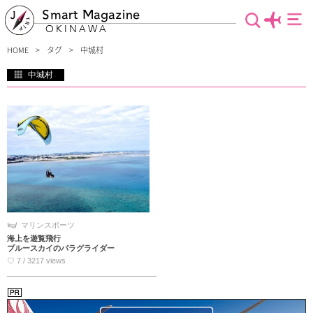
Smart Magazine
OKINAWA
HOME
タグ
中城村
中城村
沖縄県中部に位置する中城村には、一番有名な観光地である「中城城跡」の他に
も、魅力溢れるスポットがたくさんあります。のどかな地元の人たちの暮らしを感
じながら、の～んびり世界遺産巡りなんていかがですか？高台から見ることのでき
る美しすぎる景色や自然にたくさん触れながら、存分に楽しめるスポットを紹介し
ます。
マリンスポーツ
海上を遊覧飛行
ブルースカイのパラグライダー
♡ 7 / 3217 views