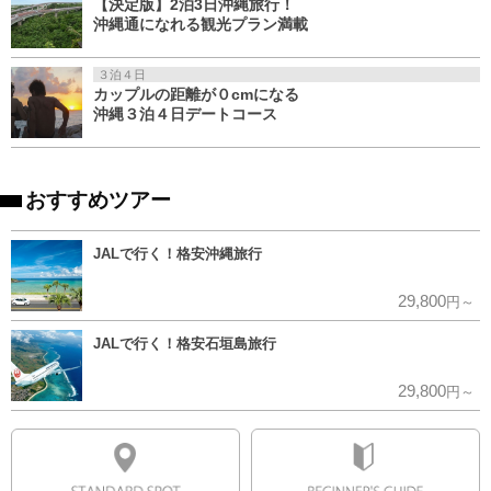
【決定版】2泊3日沖縄旅行！
沖縄通になれる観光プラン満載
３泊４日
カップルの距離が０cmになる
沖縄３泊４日デートコース
おすすめツアー
JALで行く！格安沖縄旅行
29,800
円～
JALで行く！格安石垣島旅行
29,800
円～