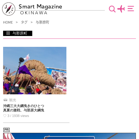
Smart Magazine
OKINAWA
HOME
タグ
与那原町
与那原町
那覇市のすぐ近くにある沖縄で一番小さな町、与那原町。伝統行事の一つ与那原大
綱引き大会はとても賑わうイベント！また古くから伝わる赤瓦の生産地でもあるん
です。ファーマーズマーケットである、あがり浜市場へ行って旬な新鮮野菜を購入
するのもツウな楽しみ方です♪
観光
沖縄三大大綱曳きのひとつ
真夏の激戦、与那原大綱曳
♡ 3 / 1938 views