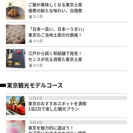
ご飯が美味しくなる東京土産
佃煮の新たな味わい、白佃煮
お土産
「日本一高い、日本一うまい」
東京のご当地土産の代表格！
お土産
江戸から続く和紙舗で発見！
センスが光る洒落た東京土産
お土産
東京観光モデルコース
１泊２日
東京のおすすめスポットを満喫
1泊2日で楽しむ観光プラン
３泊４日
東京を魅力的に遊ぼう！
女子旅におすすめのプラン特集