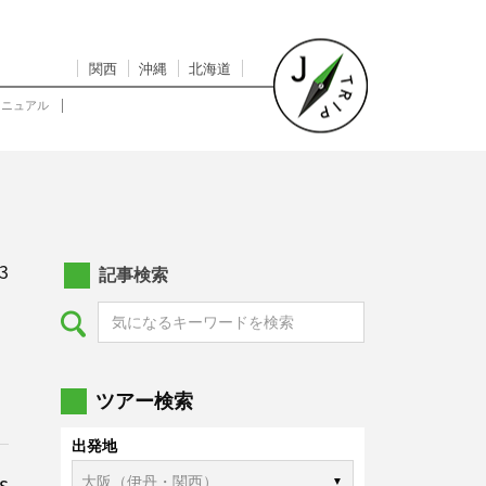
関西
沖縄
北海道
マニュアル
3
記事検索
ツアー検索
出発地
s