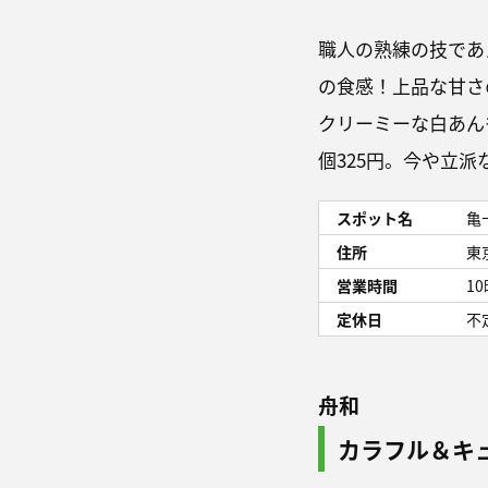
職人の熟練の技であ
の食感！上品な甘さ
クリーミーな白あんも
個325円。今や立
スポット名
亀
住所
東
営業時間
1
定休日
不
舟和
カラフル＆キ