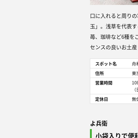
口に入れると周りの
玉」。浅草を代表す
苺、珈琲など6種を
センスの良いお土産
スポット名
舟
住所
東
営業時間
1
（
定休日
無
よ兵衛
小袋入りで便