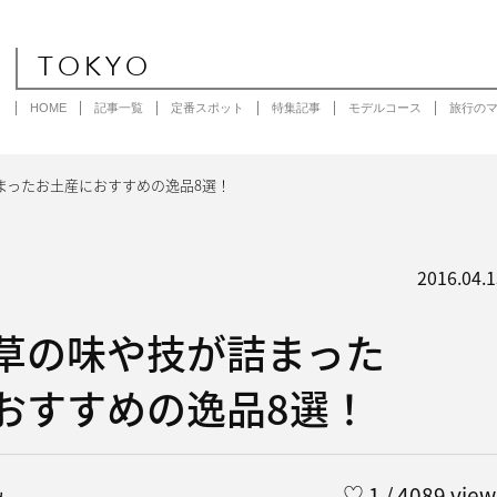
TOKYO
HOME
記事一覧
定番スポット
特集記事
モデルコース
旅行の
まったお土産におすすめの逸品8選！
2016.04.1
草の味や技が詰まった
おすすめの逸品8選！
み
♡
1
/ 4089 view