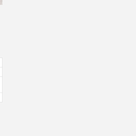
、
。
」