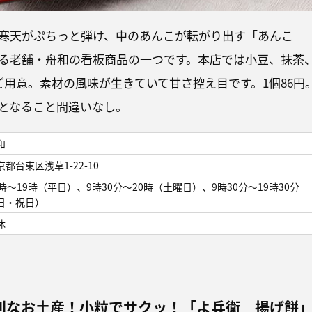
寒天がぷちっと弾け、中のあんこが転がり出す「あんこ
る老舗・舟和の看板商品の一つです。本店では小豆、抹茶
ご用意。素材の風味が生きていて甘さ控え目です。1個86円
となること間違いなし。
和
京都台東区浅草1-22-10
0時～19時（平日）、9時30分～20時（土曜日）、9時30分～19時30分
日・祝日）
休
利なお土産！小粒でサクッ！「よ兵衛 揚げ餅