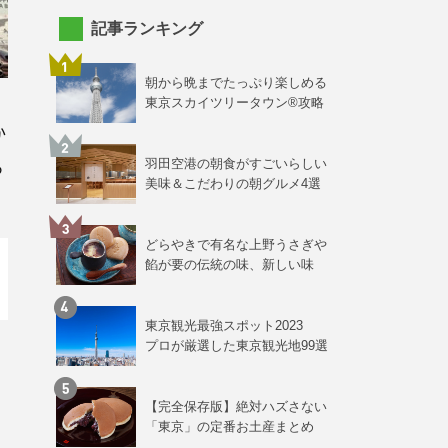
記事ランキング
朝から晩までたっぷり楽しめる
東京スカイツリータウン®攻略
か
る
羽田空港の朝食がすごいらしい
美味＆こだわりの朝グルメ4選
どらやきで有名な上野うさぎや
餡が要の伝統の味、新しい味
東京観光最強スポット2023
プロが厳選した東京観光地99選
【完全保存版】絶対ハズさない
「東京」の定番お土産まとめ