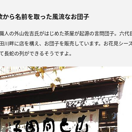
歌から名前を取った風流なお団子
職人の外山佐吉氏がはじめた茶屋が起源の言問団子。六代
田川畔に店を構え、お団子を販売しています。お花見シー
て長蛇の列ができるそうですよ。