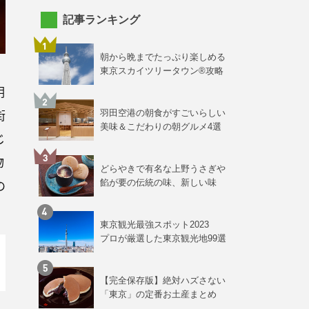
記事ランキング
朝から晩までたっぷり楽しめる
東京スカイツリータウン®攻略
明
街
羽田空港の朝食がすごいらしい
美味＆こだわりの朝グルメ4選
じ
物
どらやきで有名な上野うさぎや
の
餡が要の伝統の味、新しい味
東京観光最強スポット2023
プロが厳選した東京観光地99選
【完全保存版】絶対ハズさない
「東京」の定番お土産まとめ