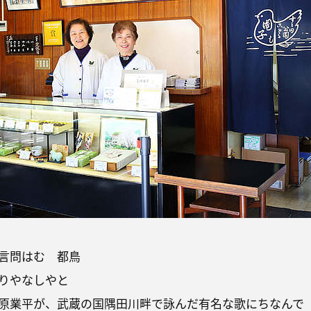
言問はむ 都鳥
りやなしやと
原業平が、武蔵の国隅田川畔で詠んだ有名な歌にちなんで