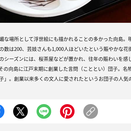
媚な場所として浮世絵にも描かれることの多かった向島。
数は200、芸妓さんも1,000人ほどいたという賑やかな花
のシーズンには、桜茶屋などが置かれ、往年の賑わいを感
その向島に江戸末期に創業した言問（こととい）団子。名
子」。創業以来多くの文人に愛されたというお団子の人気