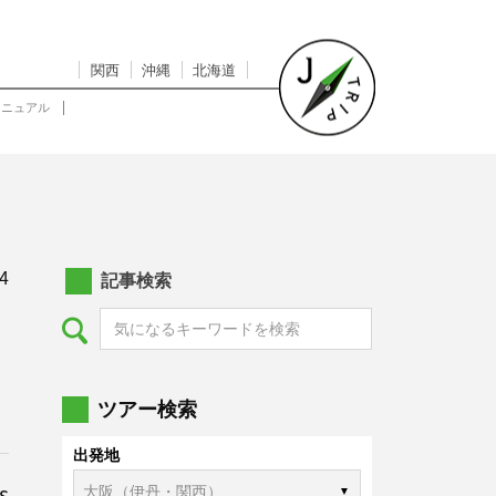
関西
沖縄
北海道
マニュアル
4
記事検索
ツアー検索
出発地
s