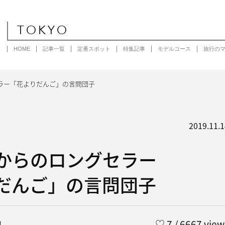
TOKYO
HOME
記事一覧
定番スポット
特集記事
モデルコース
旅行の
ラー「花よりだんご」の言問団子
2019.11.1
からのロングセラー
だんご」の言問団子
コ
♡
7
/ 6667 view