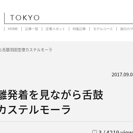
TOKYO
HOME
記事一覧
定番スポット
特集記事
モデルコース
旅行の
ら舌鼓羽田空港カステルモーラ
2017.09.0
離発着を見ながら舌鼓
カステルモーラ
♡
3
/ 4219 view