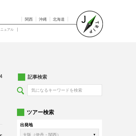
関西
沖縄
北海道
マニュアル
4
記事検索
ツアー検索
出発地
s