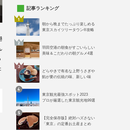
記事ランキング
朝から晩までたっぷり楽しめる
東京スカイツリータウン®攻略
港
ん
羽田空港の朝食がすごいらしい
美味＆こだわりの朝グルメ4選
も
た
どらやきで有名な上野うさぎや
餡が要の伝統の味、新しい味
東京観光最強スポット2023
プロが厳選した東京観光地99選
【完全保存版】絶対ハズさない
「東京」の定番お土産まとめ