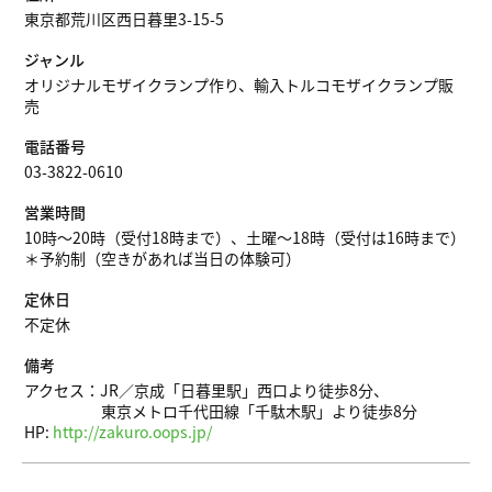
東京都荒川区西日暮里3-15-5
ジャンル
オリジナルモザイクランプ作り、輸入トルコモザイクランプ販
売
電話番号
03-3822-0610
営業時間
10時～20時（受付18時まで）、土曜〜18時（受付は16時まで）
＊予約制（空きがあれば当日の体験可）
定休日
不定休
備考
アクセス：JR／京成「日暮里駅」西口より徒歩8分、
東京メトロ千代田線「千駄木駅」より徒歩8分
HP:
http://zakuro.oops.jp/