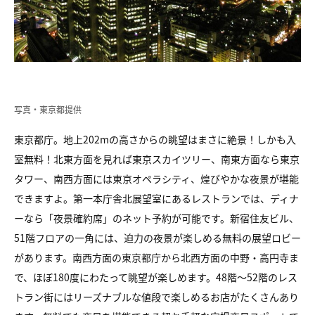
写真・東京都提供
東京都庁。地上202mの高さからの眺望はまさに絶景！しかも入
室無料！北東方面を見れば東京スカイツリー、南東方面なら東京
タワー、南西方面には東京オペラシティ、煌びやかな夜景が堪能
できますよ。第一本庁舎北展望室にあるレストランでは、ディナ
ーなら「夜景確約席」のネット予約が可能です。新宿住友ビル、
51階フロアの一角には、迫力の夜景が楽しめる無料の展望ロビー
があります。南西方面の東京都庁から北西方面の中野・高円寺ま
で、ほぼ180度にわたって眺望が楽しめます。48階～52階のレス
トラン街にはリーズナブルな値段で楽しめるお店がたくさんあり