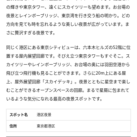
の輝きや東京タワー、遠くにスカイツリーも望めます。お台場の
夜景とレインボーブリッジ、東京湾を行き交う船の明かり。どの
方向を見ても時を忘れるような美しい夜景が広がっています。ま
さに贅沢すぎる夜景です。
同じく港区にある東京シティビューは、六本木ヒルズの52階に位
置する屋内展望回廊です。そびえ立つ東京タワーもすぐそこ。ス
カイツリーやレインボーブリッジ、お台場の奥には羽田空港から
飛び立つ飛行機も見ることができます。さらに20m上にある屋
上、屋外展望回廊「スカイデッキ」。夜景とともに星空まで楽し
むことができるオープンスペースの回廊。まるで星屑に包まれて
いるような気分になれる最高の夜景スポットです。
スポット名
港区夜景
住所
東京都港区