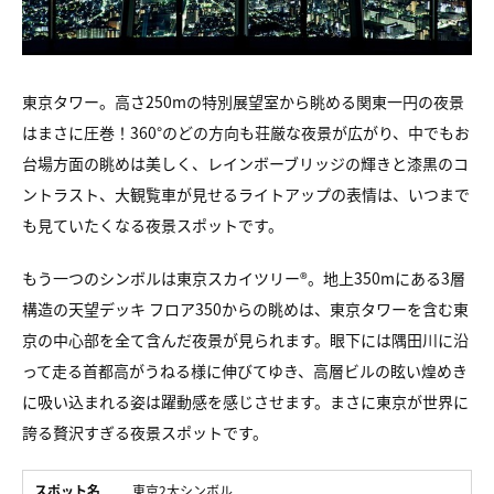
東京タワー。高さ250mの特別展望室から眺める関東一円の夜景
はまさに圧巻！360°のどの方向も荘厳な夜景が広がり、中でもお
台場方面の眺めは美しく、レインボーブリッジの輝きと漆黒のコ
ントラスト、大観覧車が見せるライトアップの表情は、いつまで
も見ていたくなる夜景スポットです。
もう一つのシンボルは東京スカイツリー®。地上350mにある3層
構造の天望デッキ フロア350からの眺めは、東京タワーを含む東
京の中心部を全て含んだ夜景が見られます。眼下には隅田川に沿
って走る首都高がうねる様に伸びてゆき、高層ビルの眩い煌めき
に吸い込まれる姿は躍動感を感じさせます。まさに東京が世界に
誇る贅沢すぎる夜景スポットです。
スポット名
東京2大シンボル