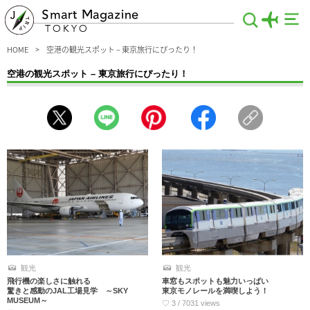
Smart Magazine
TOKYO
HOME
空港の観光スポット – 東京旅行にぴったり！
空港の観光スポット – 東京旅行にぴったり！
空港で待ち時間をどうやって過ごそうかと考えている人必見。空港には意外に楽し
める観光スポットがあるんです！展望デッキから飛行機の離発着を眺めるも良し、
空港でしか買えないグッズや空スイーツ、空弁のお土産を探すのも良し。魅力ある
スポットでギリギリまで東京を満喫しましょう。飛行機に乗らない人も楽しめます
よ！
観光
観光
飛行機の楽しさに触れる
車窓もスポットも魅力いっぱい
驚きと感動のJAL工場見学 ～SKY
東京モノレールを満喫しよう！
MUSEUM～
♡ 3 / 7031 views