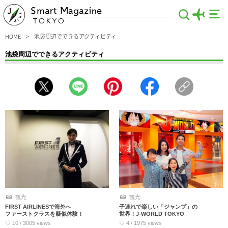
Smart Magazine
TOKYO
HOME
池袋周辺でできるアクティビティ
池袋周辺でできるアクティビティ
池袋でできる楽しいアクティビティ特集。スリル満点の脱出ゲームや自分へのお土
産に最適な陶芸などのものづくり体験、ダイビングなど、忘れられない思い出づく
りにもピッタリな内容をお届けします。定番の観光スポット巡りもいいけれど、せ
っかくなら貴重な体験をして最高な旅をエンジョイするべき♪
観光
観光
FIRST AIRLINESで海外へ
子連れで楽しい「ジャンプ」の
ファーストクラスを疑似体験！
世界！J-WORLD TOKYO
♡ 10 / 3005 views
♡ 4 / 1975 views