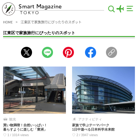
Smart Magazine
TOKYO
HOME
江東区で家族旅行にぴったりのスポット
江東区で家族旅行にぴったりのスポット
家族旅行におすすめ！江東区のスポットを紹介します。子供たちが主役になれる施
設や、小さなお子さま連れの方でものんびり買い物できるショッピングモールな
ど、思い出に残る観光にハズせないスポットを集めました。まだ交通機関を無料で
利用できる乳幼児の時期こそ、とことん旅行を楽しみましょう～♪
観光
アクティビティ
買い物満喫！自然いっぱい！
家族で学ぶテーマパーク
暮らすように楽しむ「豊洲」
1日中遊べる日本科学未来館
♡ 1 / 1014 views
♡ 2 / 3947 views