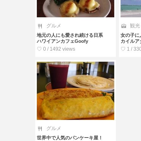
グルメ
観光
地元の人にも愛され続ける日系
女の子に
ハワイアンカフェGoofy
カイルア
♡ 0 / 1492 views
♡ 1 / 33
グルメ
世界中で人気のパンケーキ屋！