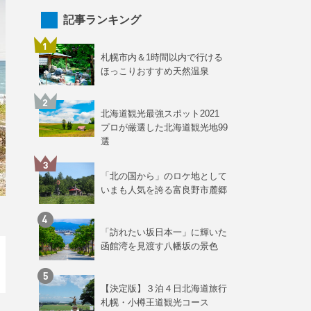
記事ランキング
札幌市内＆1時間以内で行ける
ほっこりおすすめ天然温泉
北海道観光最強スポット2021
プロが厳選した北海道観光地99
選
「北の国から」のロケ地として
いまも人気を誇る富良野市麓郷
「訪れたい坂日本一」に輝いた
函館湾を見渡す八幡坂の景色
【決定版】３泊４日北海道旅行
札幌・小樽王道観光コース