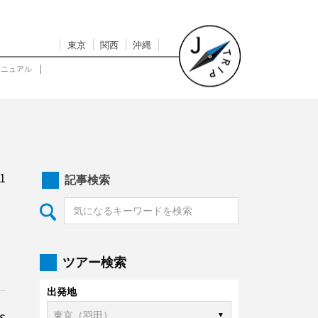
東京
関西
沖縄
マニュアル
1
記事検索
ツアー検索
出発地
s