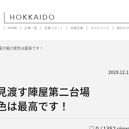
HOKKAIDO
HOME
記事一覧
定番スポット
特集記事
モデルコース
旅行の
場夕陽の景色は最高です！
2019.12.1
見渡す陣屋第二台場
色は最高です！
♡
0
/ 1352 view