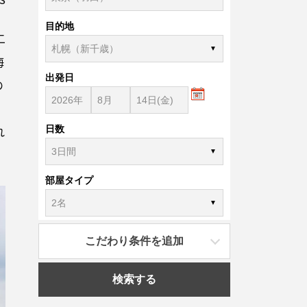
目的地
二
海
出発日
の
、
れ
日数
部屋タイプ
こだわり条件を追加
検索する