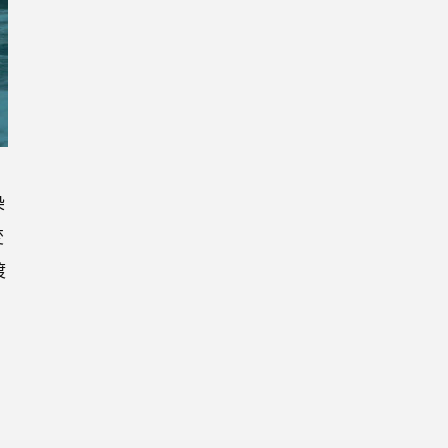
染
変
渡