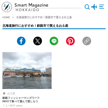
Smart Magazine
HOKKAIDO
HOME
北海道旅行におすすめ！釧路市で買えるお土産
北海道旅行におすすめ！釧路市で買えるお土産
釧路市（くしろし）でとびっきり最高なお土産を買いたい人はまず、ココをチェッ
ク～♪洋菓子・和菓子・釧路ならではのご当地グルメ商品など、買わないと損する
とってもおいしいものが勢ぞろい！大切な人の喜ぶ顔を思い浮かべながら、その人
にピッタリなものを♪是非！お土産選びの参考にしてみてください。
お土産
釧路フィッシャーマンズワーフ
MOOで食べて遊んで楽しもう
♡ 1 / 4037 views