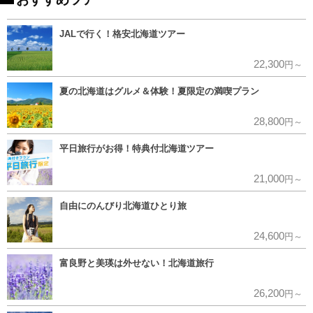
JALで行く！格安北海道ツアー
22,300
円～
夏の北海道はグルメ＆体験！夏限定の満喫プラン
28,800
円～
平日旅行がお得！特典付北海道ツアー
21,000
円～
自由にのんびり北海道ひとり旅
24,600
円～
富良野と美瑛は外せない！北海道旅行
26,200
円～