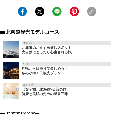
北海道観光モデルコース
３泊４日
北海道のおすすめ癒しスポット
大自然にまったり心癒される旅
１日
札幌から日帰りで楽しめる！
冬の小樽１日観光プラン
３泊４日
【女子旅】北海道×美容の旅
健康と美肌のための温泉三昧
おすすめツアー