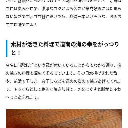
かした醤油をたっぷりつけてイカ刺しを味わうのも乙！ 新鮮な
ゴロは臭みゼロで、濃厚なコクとほろ苦さが辛党好みにはたまら
ない旨さです。ゴロ醤油だけでも、熱燗一本いけそうな、お酒の
すすむ味ですよ！
素材が活きた料理で道南の海の幸をがっつり
と！
店名に“炉ばた”という冠が付いていることからもわかる通り、炭
火焼きの料理も幅広くそろっています。その日水揚げされた魚
や、前浜で干した一夜干しなどを遠火の炭火で焼きあげてくれま
す。ふっくらとして絶妙な焼き加減で、身をほぐすと脂がじゅわ
～っとあふれます。