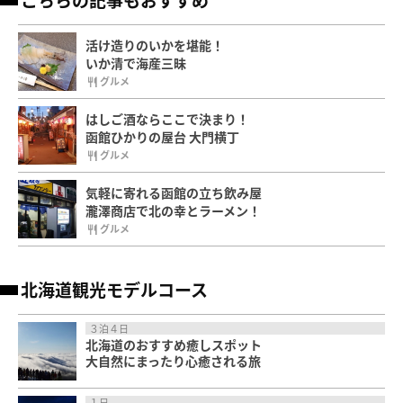
活け造りのいかを堪能！
いか清で海産三昧
グルメ
はしご酒ならここで決まり！
函館ひかりの屋台 大門横丁
グルメ
気軽に寄れる函館の立ち飲み屋
瀧澤商店で北の幸とラーメン！
グルメ
北海道観光モデルコース
３泊４日
北海道のおすすめ癒しスポット
大自然にまったり心癒される旅
１日