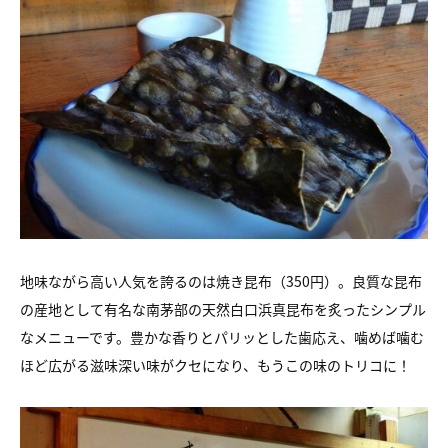
地味ながら高い人気を誇るのは焼き昆布（350円）。良質な昆布
の産地として有名な南茅部の天然白口浜真昆布を炙ったシンプル
なメニューです。豊かな香りとパリッとした歯応え、噛めば噛む
ほど広がる滋味深い味がクセになり、もうこの味のトリコに！