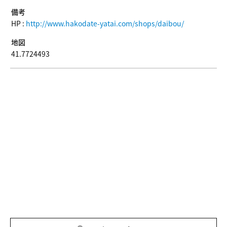
備考
HP :
http://www.hakodate-yatai.com/shops/daibou/
地図
41.7724493