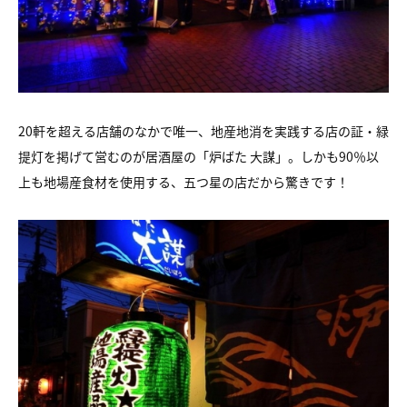
20軒を超える店舗のなかで唯一、地産地消を実践する店の証・緑
提灯を掲げて営むのが居酒屋の「炉ばた 大謀」。しかも90％以
上も地場産食材を使用する、五つ星の店だから驚きです！