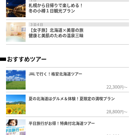
札幌から日帰りで楽しめる！
冬の小樽１日観光プラン
３泊４日
【女子旅】北海道×美容の旅
健康と美肌のための温泉三昧
おすすめツアー
JALで行く！格安北海道ツアー
22,300
円～
夏の北海道はグルメ＆体験！夏限定の満喫プラン
28,800
円～
平日旅行がお得！特典付北海道ツアー