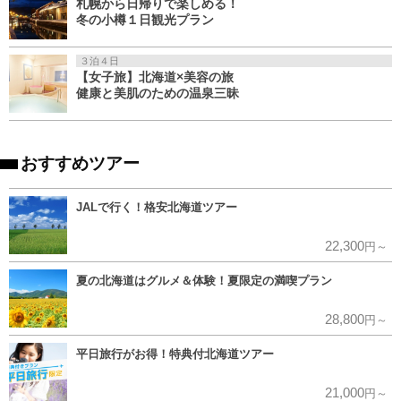
札幌から日帰りで楽しめる！
冬の小樽１日観光プラン
３泊４日
【女子旅】北海道×美容の旅
健康と美肌のための温泉三昧
おすすめツアー
JALで行く！格安北海道ツアー
22,300
円～
夏の北海道はグルメ＆体験！夏限定の満喫プラン
28,800
円～
平日旅行がお得！特典付北海道ツアー
21,000
円～