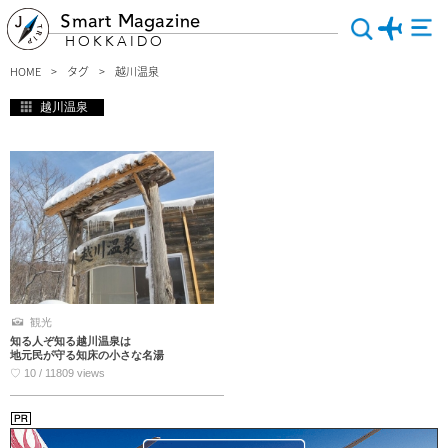
Smart Magazine
HOKKAIDO
HOME
タグ
越川温泉
越川温泉
観光
知る人ぞ知る越川温泉は
地元民が守る知床の小さな名湯
♡ 10 / 11809 views