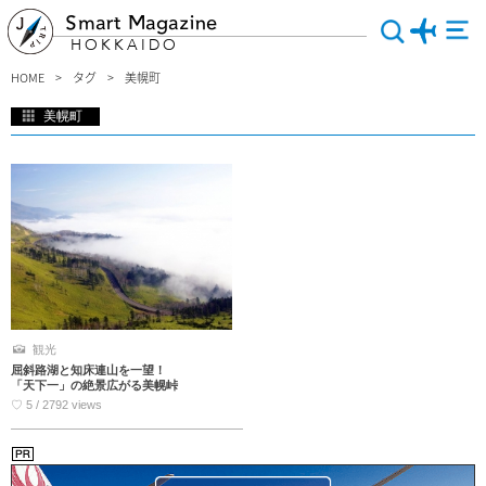
Smart Magazine
HOKKAIDO
HOME
タグ
美幌町
美幌町
北海道 美幌町(びほろちょう)のご紹介です。歴史･自然･文化を紹介している複合文
化施設や特産品がある物産館、温泉やご当地グルメを堪能できる見所が盛りだくさ
ん♪また美幌峠からの360℃の大パノラマは絶景でため息がでるほど･･･冬の朝焼け
も幻想的で魅了されます♪ぜひ北海道にきたら美幌町に足を運んでみてくださいね♪
観光
屈斜路湖と知床連山を一望！
「天下一」の絶景広がる美幌峠
♡ 5 / 2792 views