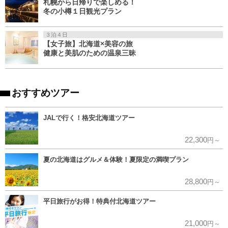
札幌から日帰りで楽しめる！
冬の小樽１日観光プラン
３泊４日
【女子旅】北海道×美容の旅
健康と美肌のための温泉三昧
おすすめツアー
JALで行く！格安北海道ツアー
22,300
円～
夏の北海道はグルメ＆体験！夏限定の満喫プラン
28,800
円～
平日旅行がお得！特典付北海道ツアー
21,000
円～