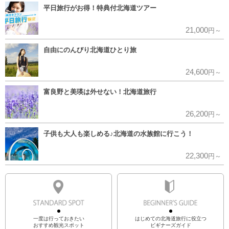
平日旅行がお得！特典付北海道ツアー
21,000
円～
自由にのんびり北海道ひとり旅
24,600
円～
富良野と美瑛は外せない！北海道旅行
26,200
円～
子供も大人も楽しめる♪北海道の水族館に行こう！
22,300
円～
一度は行っておきたい
はじめての北海道旅行に役立つ
おすすめ観光スポット
ビギナーズガイド