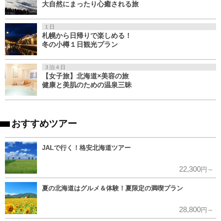
大自然にまったり心癒される旅
１日
札幌から日帰りで楽しめる！
冬の小樽１日観光プラン
３泊４日
【女子旅】北海道×美容の旅
健康と美肌のための温泉三昧
おすすめツアー
JALで行く！格安北海道ツアー
22,300
円～
夏の北海道はグルメ＆体験！夏限定の満喫プラン
28,800
円～