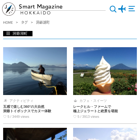
Smart Magazine
HOKKAIDO
HOME
タグ
洞爺湖町
洞爺湖町
湖と山と海に囲まれた町、洞爺湖町（とうやこちょう）の魅力をご紹介！サミット
開催や世界ジオパークとしても有名な洞爺湖は、湖畔からの眺めも最高ですが、遊
覧船クルーズやカヌー体験も楽しめます。絶品ソフトクリームやチーズが食べられ
る牧場、定番和菓子の本店やお土産情報もあるのでぜひチェックしてみて下さい。
アクティビティ
カフェ・スイーツ
五感で楽しむ360°の大自然
レークヒル・ファームで
洞爺トイボックスでカヌー体験
極上ジェラートと絶景を堪能
♡ 5 / 3449 views
♡ 5 / 3913 views