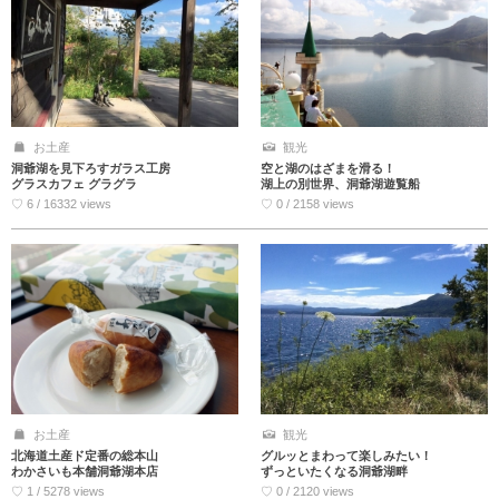
お土産
観光
洞爺湖を見下ろすガラス工房
空と湖のはざまを滑る！
グラスカフェ グラグラ
湖上の別世界、洞爺湖遊覧船
♡ 6 / 16332 views
♡ 0 / 2158 views
お土産
観光
北海道土産ド定番の総本山
グルッとまわって楽しみたい！
わかさいも本舗洞爺湖本店
ずっといたくなる洞爺湖畔
♡ 1 / 5278 views
♡ 0 / 2120 views