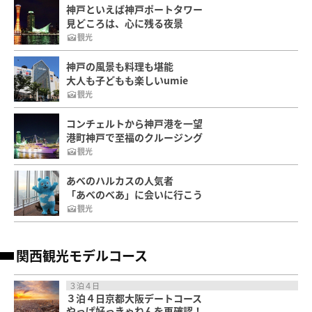
神戸といえば神戸ポートタワー
見どころは、心に残る夜景
観光
神戸の風景も料理も堪能
大人も子どもも楽しいumie
観光
コンチェルトから神戸港を一望
港町神戸で至福のクルージング
観光
あべのハルカスの人気者
「あべのべあ」に会いに行こう
観光
関西観光モデルコース
３泊４日
３泊４日京都大阪デートコース
やっぱ好っきゃねんを再確認！