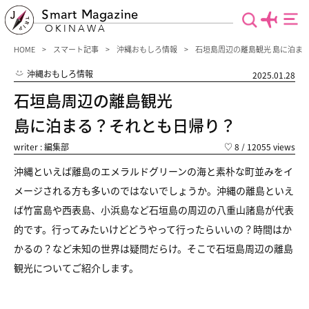
Smart Magazine
OKINAWA
HOME
スマート記事
沖縄おもしろ情報
石垣島周辺の離島観光 島に泊ま
沖縄おもしろ情報
2025.01.28
石垣島周辺の離島観光
島に泊まる？それとも日帰り？
writer : 編集部
♡
8
/ 12055 views
沖縄といえば離島のエメラルドグリーンの海と素朴な町並みをイ
メージされる方も多いのではないでしょうか。沖縄の離島といえ
ば竹富島や西表島、小浜島など石垣島の周辺の八重山諸島が代表
的です。行ってみたいけどどうやって行ったらいいの？時間はか
かるの？など未知の世界は疑問だらけ。そこで石垣島周辺の離島
観光についてご紹介します。