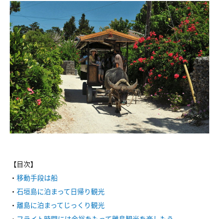
【目次】
・
移動手段は船
・
石垣島に泊まって日帰り観光
・
離島に泊まってじっくり観光
・
フライト時間には余裕をもって離島観光を楽しもう