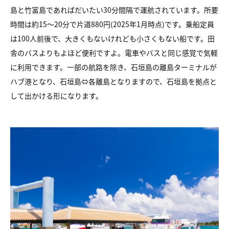
島と竹富島であればだいたい30分間隔で運航されています。所要
時間は約15～20分で片道880円(2025年1月時点)です。乗船定員
は100人前後で、大きくもないけれども小さくもない船です。田
舎のバスよりもよほど便利ですよ。電車やバスと同じ感覚で気軽
に利用できます。一部の航路を除き、石垣島の離島ターミナルが
ハブ港となり、石垣島⇔各離島となりますので、石垣島を拠点と
して出かける形になります。