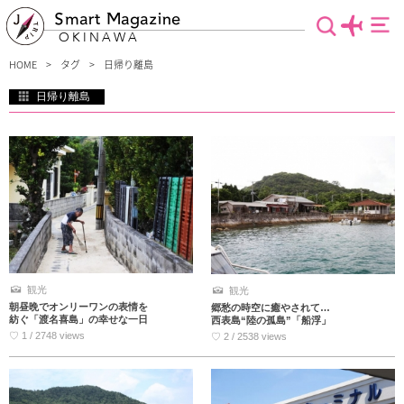
Smart Magazine
OKINAWA
HOME
タグ
日帰り離島
日帰り離島
沖縄には160もの島々が点在していて、そのうち49島が有人島です。沖縄本島から
日帰りでいける離島もあるで、少し足をのばしてみませんか？ダイバーなら誰もが
憧れるケラマ諸島や、離着陸する飛行機を間近で見られる瀬長島など、一度は行っ
てみたい離島がいっぱい。船だけでなく車で行ける離島もあります！
観光
観光
朝昼晩でオンリーワンの表情を
郷愁の時空に癒やされて…
紡ぐ「渡名喜島」の幸せな一日
西表島“陸の孤島”「船浮」
♡ 1 / 2748 views
♡ 2 / 2538 views