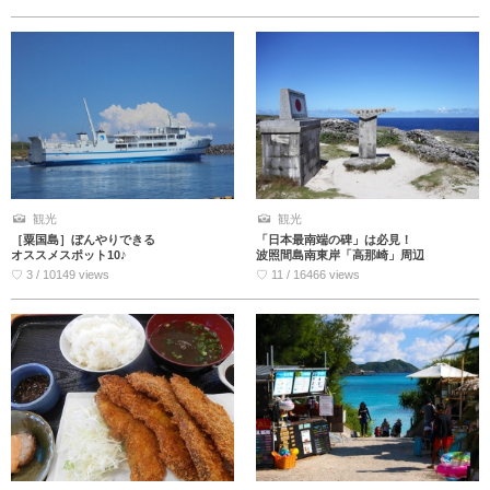
観光
観光
［粟国島］ぼんやりできる
「日本最南端の碑」は必見！
オススメスポット10♪
波照間島南東岸「高那崎」周辺
♡ 3 / 10149 views
♡ 11 / 16466 views