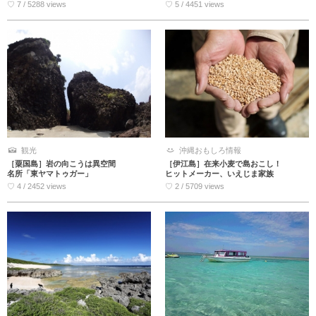
♡ 7 / 5288 views
♡ 5 / 4451 views
観光
沖縄おもしろ情報
［粟国島］岩の向こうは異空間
［伊江島］在来小麦で島おこし！
名所「東ヤマトゥガー」
ヒットメーカー、いえじま家族
♡ 4 / 2452 views
♡ 2 / 5709 views