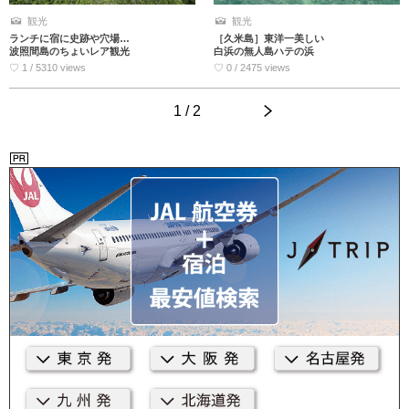
観光
観光
［久米島］東洋一美しい
ランチに宿に史跡や穴場…
白浜の無人島ハテの浜
波照間島のちょいレア観光
♡ 0 / 2475 views
♡ 1 / 5310 views
1 / 2
>
<