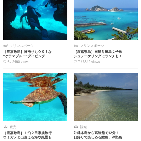
マリンスポーツ
マリンスポーツ
［渡嘉敷島］日帰りもＯＫ！な
［渡嘉敷島］日帰り離島女子旅
“ケラマブルー”ダイビング
シュノーケリングにランチも！
♡ 6 / 2490 views
♡ 7 / 3342 views
観光
観光
［渡嘉敷島］１泊２日家族旅行
沖縄本島から高速船で12分！
ウミガメと出逢える海や絶景も
日帰りで楽しめる離島、津堅島