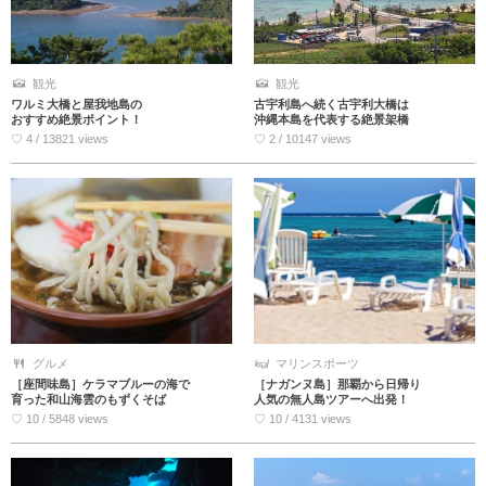
観光
観光
ワルミ大橋と屋我地島の
古宇利島へ続く古宇利大橋は
おすすめ絶景ポイント！
沖縄本島を代表する絶景架橋
♡ 4 / 13821 views
♡ 2 / 10147 views
グルメ
マリンスポーツ
［座間味島］ケラマブルーの海で
［ナガンヌ島］那覇から日帰り
育った和山海雲のもずくそば
人気の無人島ツアーへ出発！
♡ 10 / 5848 views
♡ 10 / 4131 views