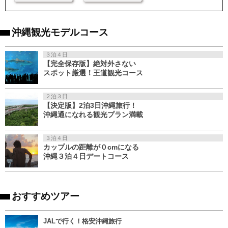
沖縄観光モデルコース
３泊４日
【完全保存版】絶対外さない
スポット厳選！王道観光コース
２泊３日
【決定版】2泊3日沖縄旅行！
沖縄通になれる観光プラン満載
３泊４日
カップルの距離が０cmになる
沖縄３泊４日デートコース
おすすめツアー
JALで行く！格安沖縄旅行