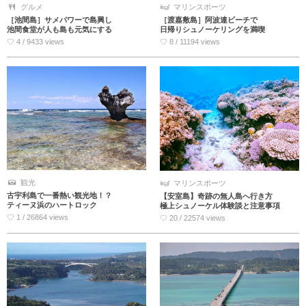
グルメ
マリンスポーツ
［池間島］サメパワーで島興し
［渡嘉敷島］阿波連ビーチで
池間食堂が人も島も元気にする
日帰りシュノーケリングを満喫
♡ 4 / 9433 views
♡ 8 / 11194 views
観光
マリンスポーツ
古宇利島で一番熱い観光地！？
【安室島】奇跡の無人島へ行き方
ティーヌ浜のハートロック
極上シュノーケル体験談と注意事項
♡ 1 / 26864 views
♡ 20 / 22574 views