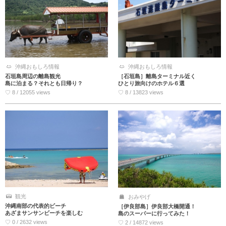
沖縄おもしろ情報
沖縄おもしろ情報
石垣島周辺の離島観光
［石垣島］離島ターミナル近く
島に泊まる？それとも日帰り？
ひとり旅向けのホテル６選
♡ 8 / 12055 views
♡ 8 / 13823 views
観光
おみやげ
沖縄南部の代表的ビーチ
［伊良部島］伊良部大橋開通！
あざまサンサンビーチを楽しむ
島のスーパーに行ってみた！
♡ 0 / 2632 views
♡ 2 / 14872 views