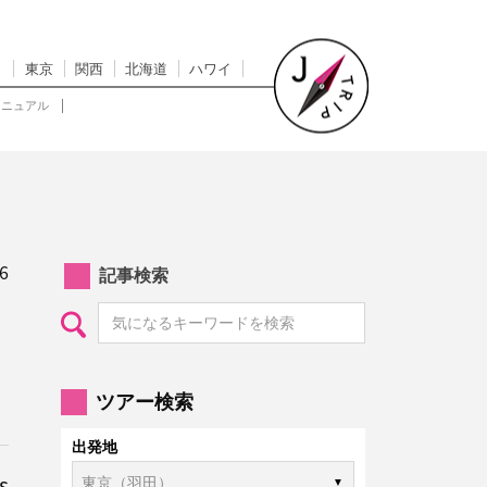
東京
関西
北海道
ハワイ
マニュアル
6
記事検索
ツアー検索
出発地
s