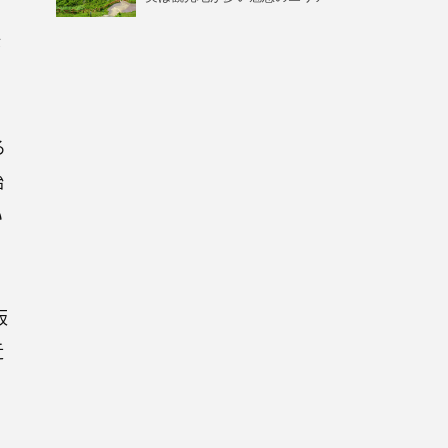
が
る
始
い
、
板
近