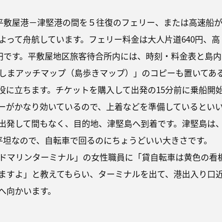
で、平敷屋港－津堅港の間を５往復のフェリー、または高速船
よって舟航しています。フェリー料金は大人片道640円、高
0円です。平敷屋地区旅客待合所内には、時刻・料金表と島内
しまアッチマップ（島歩きマップ）」のコピーも置いてあ
役に立ちます。チケットを購入して出発の15分前に乗船開
ーがかなり効いているので、上着などを準備しているとい
出発して間もなく、目的地、津堅島へ到着です。津堅島は
平坦なので、自転車で回るのにちょうどいい大きさです。
ドマリンターミナル」の女性職員に「貸自転車は黄色の看
ますよ」と教えてもらい、ターミナルを出て、港出入り口
へ向かいます。