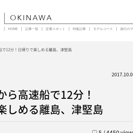
OKINAWA
HOME
記事一覧
定番スポット
特集記事
モデルコース
旅行の
船で12分！日帰りで楽しめる離島、津堅島
2017.10.0
から高速船で12分！
楽しめる離島、津堅島
♡
5
/ 4450 view