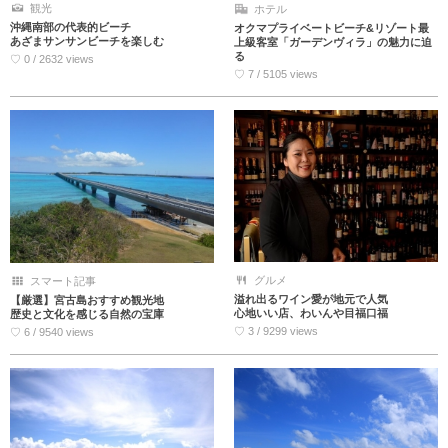
観光
ホテル
沖縄南部の代表的ビーチ
オクマプライベートビーチ&リゾート最
あざまサンサンビーチを楽しむ
上級客室「ガーデンヴィラ」の魅力に迫
る
♡ 0 / 2632 views
♡ 7 / 5105 views
グルメ
スマート記事
溢れ出るワイン愛が地元で人気
【厳選】宮古島おすすめ観光地
心地いい店、わいんや目福口福
歴史と文化を感じる自然の宝庫
♡ 3 / 9299 views
♡ 6 / 9540 views