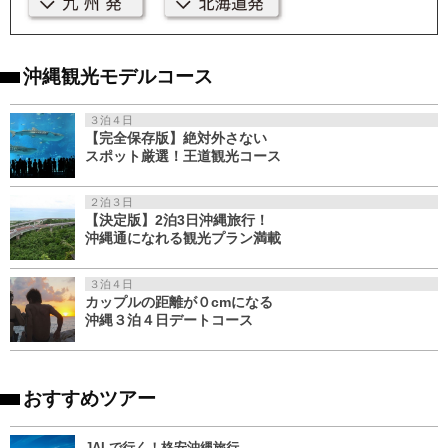
沖縄観光モデルコース
３泊４日
【完全保存版】絶対外さない
スポット厳選！王道観光コース
２泊３日
【決定版】2泊3日沖縄旅行！
沖縄通になれる観光プラン満載
３泊４日
カップルの距離が０cmになる
沖縄３泊４日デートコース
おすすめツアー
JALで行く！格安沖縄旅行