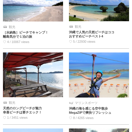
観光
観光
沖縄で人気の天然ビーチはココ
［水納島］ビーチでキャンプ！
おすすめビーチベスト4
離島気分で１泊の旅
♡ 5 / 22930 views
♡ 4 / 10067 views
観光
マリンスポーツ
天然のロングビーチが魅力
沖縄の海を感じる空中散歩
幸喜ビーチは要チエック！
MegaZIPで爽快リフレッシュ
♡ 1 / 3451 views
♡ 8 / 4265 views