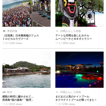
季節特集
沖縄おもしろ情報
［石垣島］日本最南端のフェス
アートな空間を楽しむホテル
トロピカルラヴァーズ
ムーンビーチとＭＢギャラリー
♡ 0 / 2166 views
♡ 1 / 2959 views
観光
沖縄おもしろ情報
郷愁の時空に癒やされて…
まだまだ人気のナイトプール
西表島“陸の孤島”「船浮」
オクマナイトプールが帰ってきた！
♡ 2 / 2533 views
♡ 2 / 5786 views