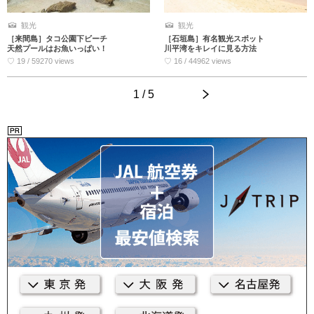
観光
観光
［石垣島］有名観光スポット
［来間島］タコ公園下ビーチ
川平湾をキレイに見る方法
天然プールはお魚いっぱい！
♡ 16 / 44962 views
♡ 19 / 59270 views
1 / 5
>
<