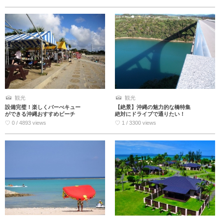
観光
観光
設備完璧！楽しくバーべキュー
【絶景】沖縄の魅力的な橋特集
ができる沖縄おすすめビーチ
絶対にドライブで通りたい！
♡ 0 / 4893 views
♡ 1 / 3300 views