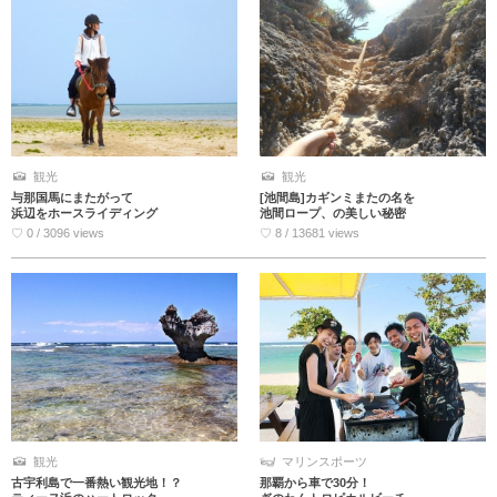
観光
観光
与那国馬にまたがって
[池間島]カギンミまたの名を
浜辺をホースライディング
池間ロープ、の美しい秘密
♡ 0 / 3096 views
♡ 8 / 13681 views
観光
マリンスポーツ
古宇利島で一番熱い観光地！？
那覇から車で30分！