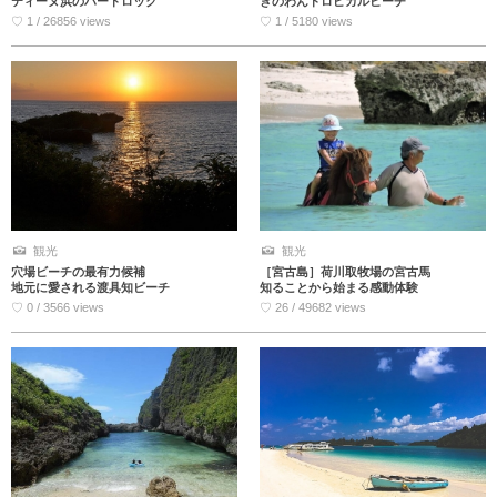
ティーヌ浜のハートロック
ぎのわんトロピカルビーチ
♡ 1 / 26856 views
♡ 1 / 5180 views
観光
観光
穴場ビーチの最有力候補
［宮古島］荷川取牧場の宮古馬
地元に愛される渡具知ビーチ
知ることから始まる感動体験
♡ 0 / 3566 views
♡ 26 / 49682 views