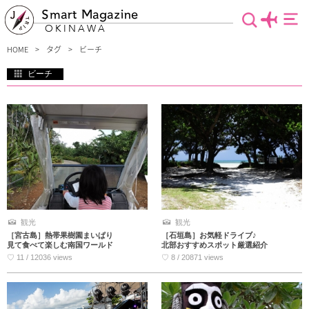
Smart Magazine
OKINAWA
HOME
タグ
ビーチ
ビーチ
沖縄と言えば海！有名なビーチから穴場までをご紹介。泳ぎたい！癒されたい！と
いう方のために沖縄のビーチ情報をたくさん取材しました。天然の砂浜が魅力の瀬
底ビーチ、観光ガイドブックにもあまりのっていないムルク浜、日本の渚百選に選
ばれたイーフビーチなど、沖縄本島はもちろん離島にも美しいビーチがいっぱい。
観光
観光
［宮古島］熱帯果樹園まいぱり
［石垣島］お気軽ドライブ♪
見て食べて楽しむ南国ワールド
北部おすすめスポット厳選紹介
♡ 11 / 12036 views
♡ 8 / 20871 views