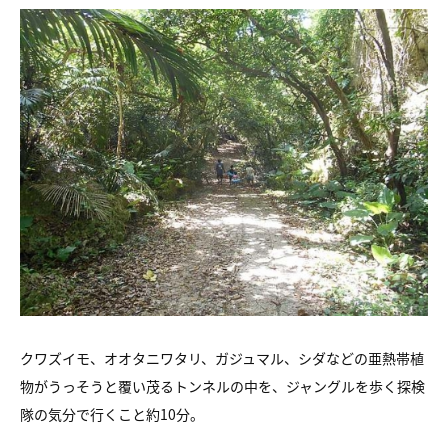
クワズイモ、オオタニワタリ、ガジュマル、シダなどの亜熱帯植
物がうっそうと覆い茂るトンネルの中を、ジャングルを歩く探検
隊の気分で行くこと約10分。