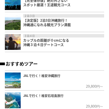
【完全保存版】絶対外さない
スポット厳選！王道観光コース
２泊３日
【決定版】2泊3日沖縄旅行！
沖縄通になれる観光プラン満載
３泊４日
カップルの距離が０cmになる
沖縄３泊４日デートコース
おすすめツアー
JALで行く！格安沖縄旅行
29,800
円～
JALで行く！格安石垣島旅行
29,800
円～