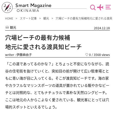
Smart Magazine
OKINAWA
HOME
スマート記事
観光
穴場ビーチの最有力候補地元に愛される渡具知
観光
2024.12.18
穴場ビーチの最有力候補
地元に愛される渡具知ビーチ
writer : 伊藤麻由子
♡
0
/ 3568 views
「この道であってるのかな？」とちょっと不安になりながら、
読
谷の住宅街を抜けていくと、突如目の前が開けて広い駐車場とと
もに
青い海が目に入ってくる。そこが渡具知ビーチです。
海の家
やカラフルなマリンスポーツの道具が置かれている
賑やかなビー
チとは対照的な、
とてもナチュラルで素朴な天然ロングビーチ。
ここは地元の人からこよなく愛されている、
観光客にとっては穴
場的スポットといえるでしょう。