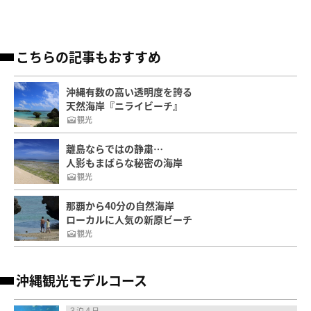
こちらの記事もおすすめ
沖縄有数の高い透明度を誇る
天然海岸『ニライビーチ』
観光
離島ならではの静粛…
人影もまばらな秘密の海岸
観光
那覇から40分の自然海岸
ローカルに人気の新原ビーチ
観光
沖縄観光モデルコース
３泊４日