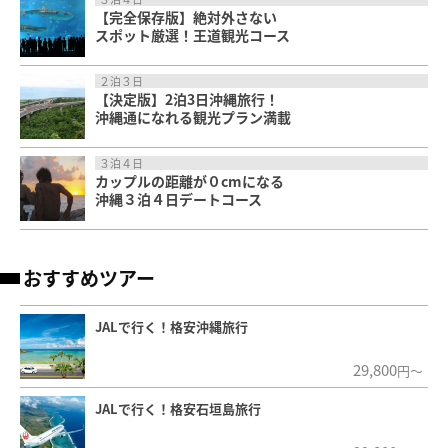
【完全保存版】絶対外さない
スポット厳選！王道観光コース
２泊３日
【決定版】2泊3日沖縄旅行！
沖縄通になれる観光プラン満載
３泊４日
カップルの距離が０cmになる
沖縄３泊４日デートコース
おすすめツアー
JALで行く！格安沖縄旅行
29,800
円～
JALで行く！格安石垣島旅行