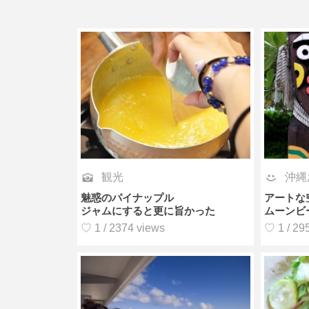
沖縄
観光
アートな
魅惑のパイナップル
ムーンビ
ジャムにすると更に旨かった
♡ 1 / 29
♡ 1 / 2374 views