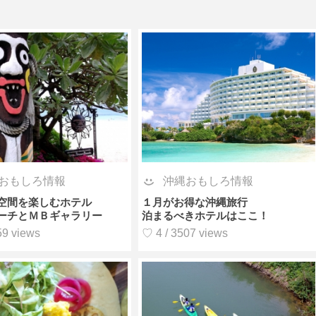
おもしろ情報
沖縄おもしろ情報
空間を楽しむホテル
１月がお得な沖縄旅行
ーチとＭＢギャラリー
泊まるべきホテルはここ！
59 views
♡ 4 / 3507 views