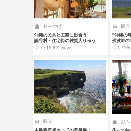
おみやげ
観光
沖縄の民具と工芸に出合う
“沖縄の
読谷村・住宅街の雑貨店りゅう
残波岬の
♡ 7 / 16999 views
♡ 0 / 36
観光
おみ
本島西海岸きっての景勝地！
作って持