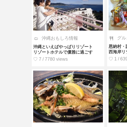
グル
沖縄おもしろ情報
恩納村・
沖縄といえばやっぱりリゾート
西海岸リ
リゾートホテルで優雅に過ごす
♡ 1 / 63
♡ 7 / 7780 views