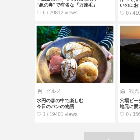
“象の鼻”で有名な『万座毛』
いのにお
♡ 6 / 29812 views
♡ 0 / 41
グルメ
観光
水円の森の中で楽しむ
穴場ビー
今日のパンの物語
地元に愛
♡ 1 / 19401 views
♡ 0 / 35
<