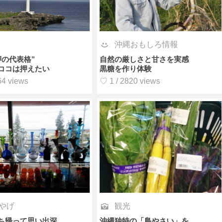
沖縄おもしろ情報
岬の代表格”
自然の厳しさと甘さを実感
ココは押えたい
黒糖を作り体験
64 views
♡ 1 / 2820 views
やげ
観光
ち帰って思い出深
沖縄独特の「島やさい」を