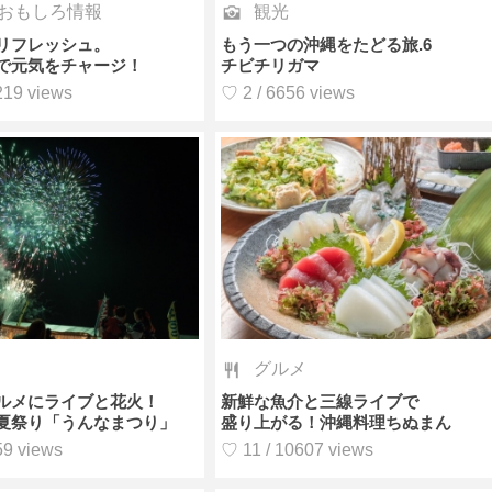
おもしろ情報
観光
リフレッシュ。
もう一つの沖縄をたどる旅.6
で元気をチャージ！
チビチリガマ
219 views
♡ 2 / 6656 views
グルメ
ルメにライブと花火！
新鮮な魚介と三線ライブで
夏祭り「うんなまつり」
盛り上がる！沖縄料理ちぬまん
59 views
♡ 11 / 10607 views