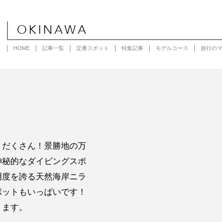
OKINAWA
HOME
記事一覧
定番スポット
特集記事
モデルコース
旅行の
りだくさん！景勝地の万
神秘的なダイビングスポ
明度を誇る天然海岸ニラ
ポットもいっぱいです！
ります。