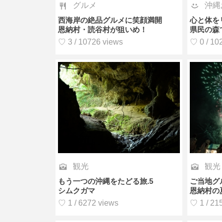
グルメ
沖縄
西海岸の絶品グルメに笑顔満開
心と体を
恩納村・読谷村が狙いめ！
県民の森
♡ 3 / 10726 views
♡ 0 / 10
観光
観光
もう一つの沖縄をたどる旅.5
ご当地グ
シムクガマ
恩納村の
♡ 1 / 6272 views
♡ 1 / 21