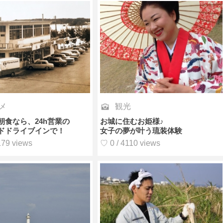
メ
観光
朝食なら、24h営業の
お城に住むお姫様♪
ドドライブインで！
女子の夢が叶う琉装体験
179 views
♡ 0 / 4110 views