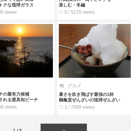
トクな琉球ガラス
楽しむ・冬編
05 views
♡ 0 / 5270 views
グルメ
チの最有力候補
暑さを吹き飛ばす最強の1杯
される渡具知ビーチ
鶴亀堂ぜんざいの琉球ぜんざい
66 views
♡ 1 / 7099 views
1 / 3
>