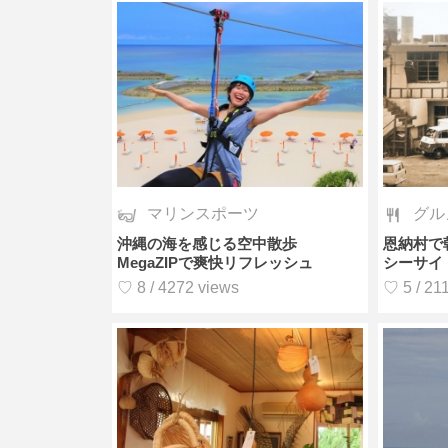
マリンスポーツ
グル
沖縄の海を感じる空中散歩
恩納村で
MegaZIPで爽快リフレッシュ
シーサイ
♡ 8 / 4272 views
♡ 5 / 21