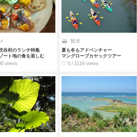
メ
観光
読谷村のランチ特集
夏も冬もアドベンチャー
ゾート地の食を楽しむ
マングローブカヤックツアー
90 views
♡ 0 / 3118 views