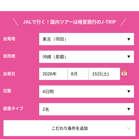
JALで行く！国内ツアーは格安旅行のJ-TRIP
出発地
目的地
出発日
日数
部屋タイプ
こだわり条件を追加