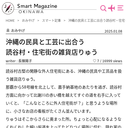
Smart Magazine
OKINAWA
HOME
おみやげ
スマート記事
沖縄の民具と工芸に出合う読谷村・住宅街
おみやげ
2025.01.08
沖縄の民具と工芸に出合う
読谷村・住宅街の雑貨店りゅう
writer : 長嶺陽子
♡
7
/ 16999 views
読谷村古堅の閑静な外人住宅街にある、沖縄の民具や工芸品を扱
う雑貨店りゅう。
那覇から58号線を北上して、嘉手納基地のあたりを過ぎ、読谷村
方面に向かって比謝川の赤い橋を越えてすぐの道を右手に入って
いくと、「こんなところに外人住宅街が？」と思うような場所
に、小さなお店の看板がたくさん並んでいます。
りゅうはそこからさらに奥まった所。ちょっと心配になるような
くねくねした細い坂道を上ってたどりつく場所に佇む、隠れ家の