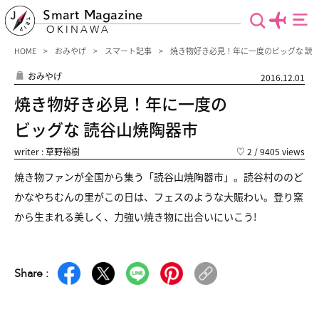
Smart Magazine
OKINAWA
HOME
おみやげ
スマート記事
焼き物好き必見！年に一度のビッグな 読
おみやげ
2016.12.01
焼き物好き必見！年に一度の
ビッグな 読谷山焼陶器市
writer : 草野裕樹
♡
2
/ 9405 views
焼き物ファンが全国から集う「読谷山焼陶器市」。読谷村ののど
かなやちむんの里がこの日は、フェスのような大賑わい。登り窯
から生まれる美しく、力強い焼き物に出合いにいこう!
Share :