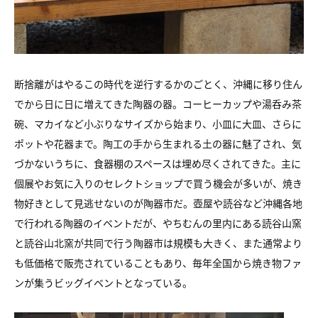
断捨離がはやるこの時代を逆行するかのごとく、沖縄に移り住ん
でから日に日に増えてきた陶器の器。コーヒーカップや湯呑み茶
碗、マカイなど小ぶりなサイズから始まり、小皿に大皿、さらに
ポットや花器まで。陶工の手から生まれる土の器に魅了され、気
づかないうちに、食器棚のスペースは埋め尽くされてきた。主に
個展やお気に入りのセレクトショップで買う機会が多いが、焼き
物好きとして見逃せないのが陶器市だ。壺屋や読谷など沖縄各地
で行われる陶器のイベントだが、やちむんの里内にある読谷山窯
と読谷山北窯が共同で行う陶器市は規模も大きく、また通常より
も低価格で販売されていることもあり、毎年全国から焼き物ファ
ンが集うビッグイベントとなっている。