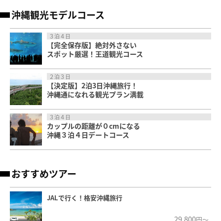
沖縄観光モデルコース
３泊４日
【完全保存版】絶対外さない
スポット厳選！王道観光コース
２泊３日
【決定版】2泊3日沖縄旅行！
沖縄通になれる観光プラン満載
３泊４日
カップルの距離が０cmになる
沖縄３泊４日デートコース
おすすめツアー
JALで行く！格安沖縄旅行
29,800
円～