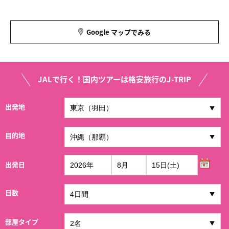
Google マップでみる
JALで行く！国内ツアーは格安旅行のJ-TRIP
出発地
目的地
出発日
日数
部屋タイプ