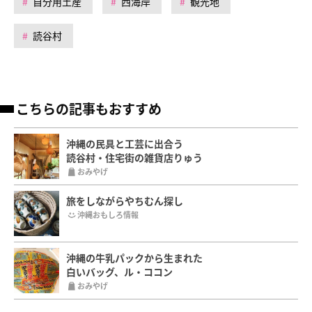
自分用土産
西海岸
観光地
読谷村
こちらの記事もおすすめ
沖縄の民具と工芸に出合う
読谷村・住宅街の雑貨店りゅう
おみやげ
旅をしながらやちむん探し
沖縄おもしろ情報
沖縄の牛乳パックから生まれた
白いバッグ、ル・ココン
おみやげ