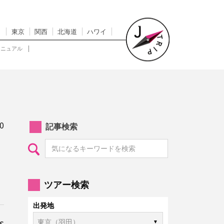
東京
関西
北海道
ハワイ
マニュアル
0
記事検索
ツアー検索
出発地
s