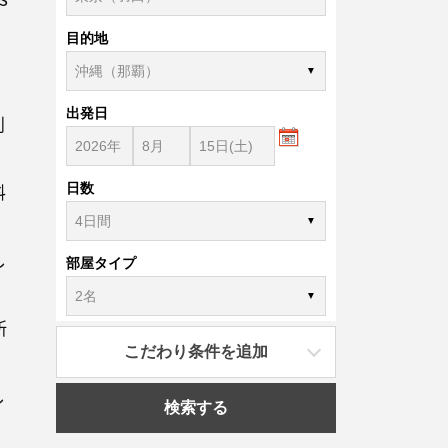
目的地
」
出発日
利
料
日数
ら
し
部屋タイプ
所
こだわり条件を追加
し
検索する