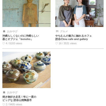
おみやげ
グルメ
沖縄らしくないのに沖縄らしい
やちむんの魅力に触れるカフェ
器とオブジェ「bonoho」
読谷のtou cafe and gallery
♡ 4 / 9193 views
♡ 16 / 3531 views
おみやげ
焼き物好き必見！年に一度の
ビッグな 読谷山焼陶器市
♡ 2 / 9405 views