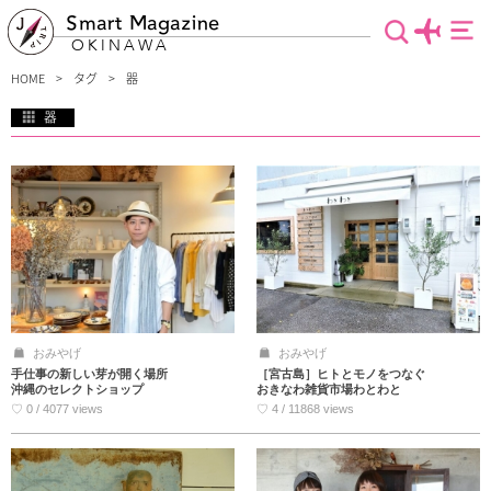
Smart Magazine
OKINAWA
HOME
タグ
器
器
食事の時に必ず使う器、ちゃんとこだわっていますか？料理の味も、もちろん大事
ですが、目から食事を楽しみましょう。そのお店でしか買うことのできないお洒落
なものから個性的な器まで。素敵な器を置いているスポットを集めました。友人や
家族へのお土産にもオススメですよ。
おみやげ
おみやげ
手仕事の新しい芽が開く場所
［宮古島］ヒトとモノをつなぐ
沖縄のセレクトショップ
おきなわ雑貨市場わとわと
♡ 0 / 4077 views
♡ 4 / 11868 views