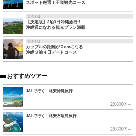
スポット厳選！王道観光コース
２泊３日
【決定版】2泊3日沖縄旅行！
沖縄通になれる観光プラン満載
３泊４日
カップルの距離が０cmになる
沖縄３泊４日デートコース
おすすめツアー
JALで行く！格安沖縄旅行
29,800
円～
JALで行く！格安石垣島旅行
29,800
円～