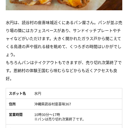
水円は、読谷村の座喜味城近くにあるパン屋さん。パンが並ぶ売
り場の隣にはカフェスペースがあり、サンドイッチプレートやチ
ャイなどがいただけます。大きく開かれたガラス戸から聞こえて
くる鳥達の声や揺れる緑を眺めて、くつろぎの時間はいかがでし
ょう。
もちろんパンはテイクアウトもできますが、売り切れ次第終了で
す。恩納村の体験王国むら咲むらなどからも近くアクセスも良
好。
スポット名
水円
住所
沖縄県読谷村座喜味367
営業時間
10時30分〜17時
※パンは売り切れ次第終了です。