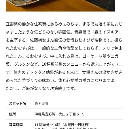
宜野湾の静かな住宅街にあるめぇみちは、まるで友達の家におじ
ゃましたような気どりのない雰囲気。青森県で「森のイスキア」
を主宰する、佐藤初女さん直伝の愛情おむすびが名物です。握ら
れたおむすびは、一般的な三角や俵型をしておらず、ノリで包ま
れたまんまるおむすび。中に入れる具は、ゴーヤー味噌やニガ
菜、グルクンなど、10種類前後のメニューから選ぶことができま
す。体内のデトックス効果がある玄米に、女将さんの温かさが込
められた手づくりの味わい。体と心がポカポカになりますよ。
ただし、ご飯がなくなり次第終了です。
スポット名
めぇみち
住所
沖縄県宜野湾市大山２丁目６−５
営業時間
11時30分〜16時（水曜日〜日曜日）