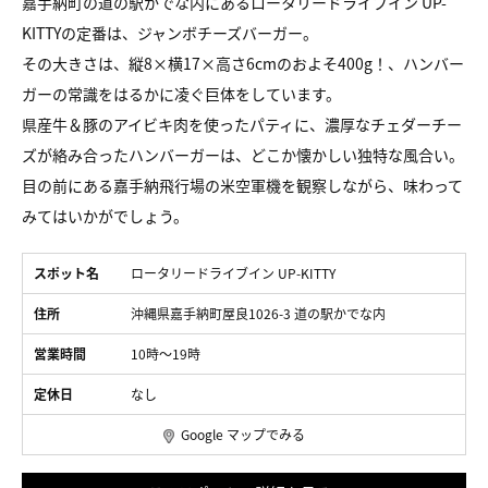
嘉手納町の道の駅かでな内にあるロータリードライブイン UP-
KITTYの定番は、ジャンボチーズバーガー。
その大きさは、縦8×横17×高さ6cmのおよそ400g！、ハンバー
ガーの常識をはるかに凌ぐ巨体をしています。
県産牛＆豚のアイビキ肉を使ったパティに、濃厚なチェダーチー
ズが絡み合ったハンバーガーは、どこか懐かしい独特な風合い。
目の前にある嘉手納飛行場の米空軍機を観察しながら、味わって
みてはいかがでしょう。
スポット名
ロータリードライブイン UP-KITTY
住所
沖縄県嘉手納町屋良1026-3 道の駅かでな内
営業時間
10時〜19時
定休日
なし
Google マップでみる