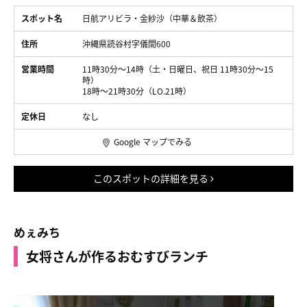
スポット名
日航アリビラ・金紗沙（中華＆飲茶）
住所
沖縄県読谷村字儀間600
営業時間
11時30分～14時（土・日曜日、祝日 11時30分～15
時）
18時～21時30分（LO.21時）
定休日
なし
Google マップでみる
このスポットの詳細を見る
めぇみち
女将さんが作るおむすびランチ