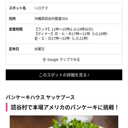
スポット名
シロクマ
住所
沖縄県読谷村都屋304
営業時間
【ランチ】11時～15時(L.O.14時30分)
【ディナー】月・火・木17時～21時（LO.20時）
金・土・日17時～22時（L.O.21時）
定休日
水曜日
Google マップでみる
このスポットの詳細を見る
パンケーキハウス ヤッケブース
読谷村で本場アメリカのパンケーキに挑戦！