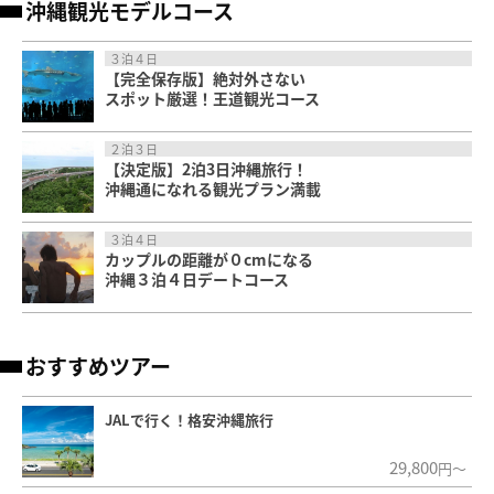
沖縄観光モデルコース
３泊４日
【完全保存版】絶対外さない
スポット厳選！王道観光コース
２泊３日
【決定版】2泊3日沖縄旅行！
沖縄通になれる観光プラン満載
３泊４日
カップルの距離が０cmになる
沖縄３泊４日デートコース
おすすめツアー
JALで行く！格安沖縄旅行
29,800
円～