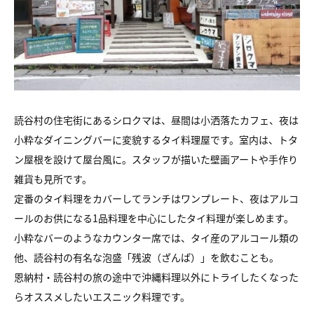
読谷村の住宅街にあるシロクマは、昼間は小洒落たカフェ、夜は
小粋なダイニングバーに変貌するタイ料理屋です。室内は、トタ
ン屋根を設けて屋台風に。スタッフが描いた壁画アートや手作り
雑貨も見所です。
定番のタイ料理をカバーしてランチはワンプレート、夜はアルコ
ールのお供になる1品料理を中心にしたタイ料理が楽しめます。
小粋なバーのようなカウンター席では、タイ産のアルコール類の
他、読谷村の有名な泡盛「残波（ざんぱ）」を飲むことも。
恩納村・読谷村の旅の途中で沖縄料理以外にトライしたくなった
らオススメしたいエスニック料理です。