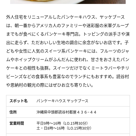
外人住宅をリニューアルしたパンケーキハウス、ヤッケブース
は、朝一番からアメリカ人のファミリーや迷彩服の米軍グループ
までもが食べにくるパンケーキ専門店。トッピングの派手さや演
出に走らず、ただおいしい生地の調合に余念がないお店です。子
どもや女性に人気のスイーツ系パンケーキには、フルーツのジャ
ムやホイップクリームがふんだんに使われ、甘さをおさえたパン
ケーキとの相性も抜群。スイーツだけでなくミートラバーやチリ
ビーンズなどの食事系も豊富なのでランチにもおすすめ。読谷村
や恩納村の観光の際にはぜひお立ち寄りたい。
スポット名
パンケーキハウス ヤッケブース
住所
沖縄県中頭郡読谷村都屋４３６−４４
営業時間
平日9時～16時（LO.15時30分）
土・日8時～16時（LO.15時30分）