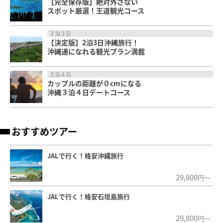
【完全保存版】絶対外さない
スポット厳選！王道観光コース
２泊３日
【決定版】2泊3日沖縄旅行！
沖縄通になれる観光プラン満載
３泊４日
カップルの距離が０cmになる
沖縄３泊４日デートコース
おすすめツアー
JALで行く！格安沖縄旅行
29,800
円～
JALで行く！格安石垣島旅行
29,800
円～