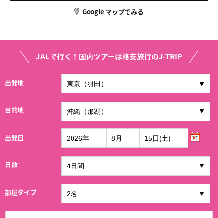
Google マップでみる
JALで行く！国内ツアーは格安旅行のJ-TRIP
出発地
目的地
出発日
日数
部屋タイプ