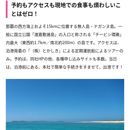
予約もアクセスも現地での食事も煩わしいこ
とはゼロ！
那覇の西方海上およそ15kmに位置する無人島・ナガンヌ島。一
般に国立公園「渡嘉敷諸島」の入口と称される「チービシ環礁」
内最大（東西約1.7km／南北約200m）の島です。アクセスは、
泊港発着の「（株）とかしき」による定期運航船によるツアーの
み。予約は、同社HPの他、各種申し込みサイトも多数。当日
は、泊港前にある、本社で簡単な手続きをすませて、出港です！