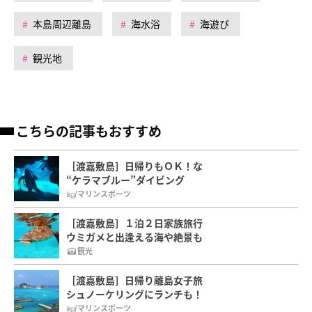
本島周辺離島
海水浴
海遊び
観光地
こちらの記事もおすすめ
［渡嘉敷島］日帰りもＯＫ！な
“ケラマブルー”ダイビング
マリンスポーツ
［渡嘉敷島］１泊２日家族旅行
ウミガメと出逢える海や絶景も
観光
［渡嘉敷島］日帰り離島女子旅
シュノーケリングにランチも！
マリンスポーツ