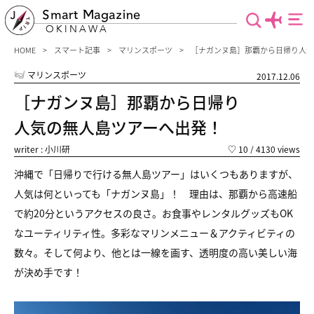
Smart Magazine
OKINAWA
HOME
スマート記事
マリンスポーツ
［ナガンヌ島］那覇から日帰り人気
マリンスポーツ
2017.12.06
［ナガンヌ島］那覇から日帰り
人気の無人島ツアーへ出発！
writer : 小川研
♡
10
/ 4130 views
沖縄で「日帰りで行ける無人島ツアー」はいくつもありますが、
人気は何といっても「ナガンヌ島」！ 理由は、那覇から高速船
で約20分というアクセスの良さ。お食事やレンタルグッズもOK
なユーティリティ性。多彩なマリンメニュー＆アクティビティの
数々。そして何より、他とは一線を画す、透明度の高い美しい海
が決め手です！